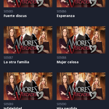
S05E85
S05E86
Fuerte discus
Esperanza
S05E87
S05E88
La otra familia
Mujer celosa
S05E89
S05E90
Infidelidad
Hija perdida