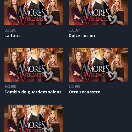
S05E96
S05E97
La foto
Dulce ilusión
S05E98
S05E99
Cambio de guardaespaldas
Otro secuestro