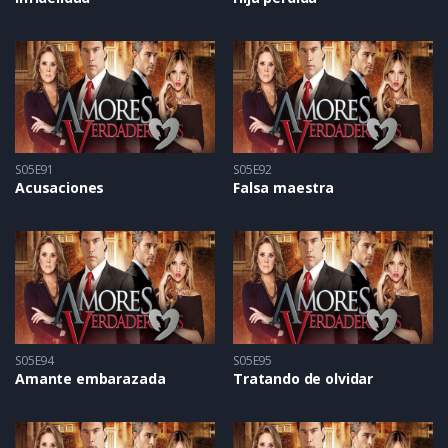
S05E91
S05E92
Acusaciones
Falsa maestra
S05E94
S05E95
Amante embarazada
Tratando de olvidar