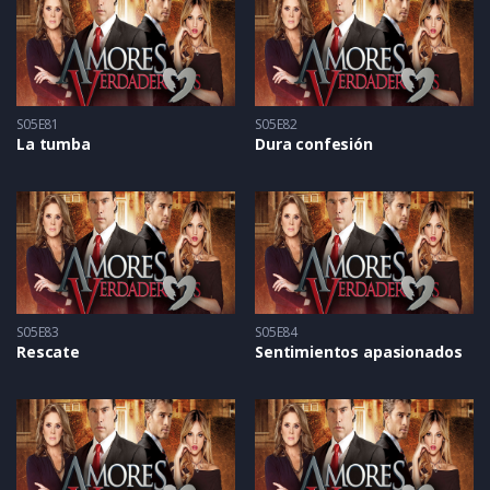
S05E81
S05E82
La tumba
Dura confesión
S05E83
S05E84
Rescate
Sentimientos apasionados