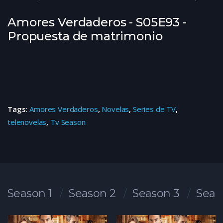
Amores Verdaderos - S05E93 -
Propuesta de matrimonio
Tags:
Amores Verdaderos
,
Novelas
,
Series de TV
,
telenovelas
,
Tv Season
Season 1
Season 2
Season 3
Seas