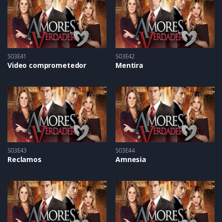
S03E41
S03E42
Video comprometedor
Mentira
S03E43
S03E44
Reclamos
Amnesia