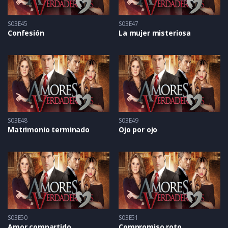
S03E45
S03E47
Confesión
La mujer misteriosa
S03E48
S03E49
Matrimonio terminado
Ojo por ojo
S03E50
S03E51
Amor compartido
Compromiso roto