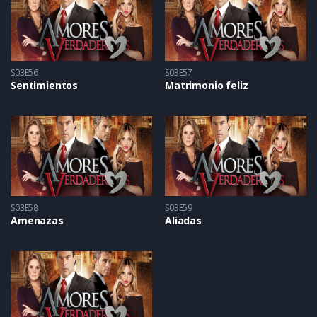
S03E56
S03E57
Sentimientos
Matrimonio feliz
S03E58
S03E59
Amenazas
Aliadas