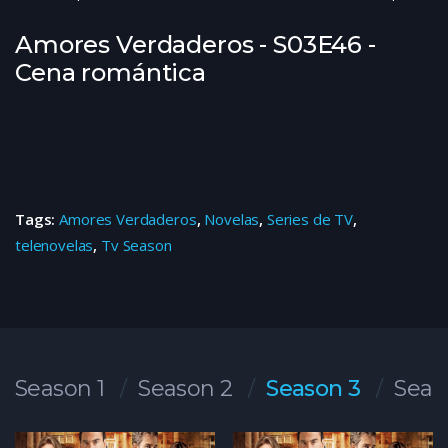
Amores Verdaderos - S03E46 -
Cena romántica
Tags:
Amores Verdaderos
,
Novelas
,
Series de TV
,
telenovelas
,
Tv Season
Season 1
Season 2
Season 3
Seas