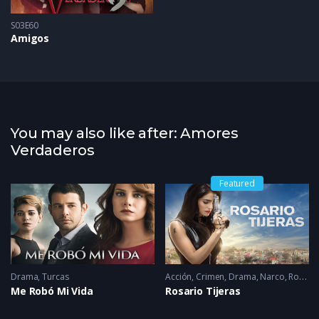
S03E60
Amigos
You may also like after: Amores
Verdaderos
Featured
Drama
2005 - 2005
,
Turcas
Acción
,
Crimen
,
Drama
,
Narco
,
Romance
Me Robó Mi Vida
Rosario Tijeras