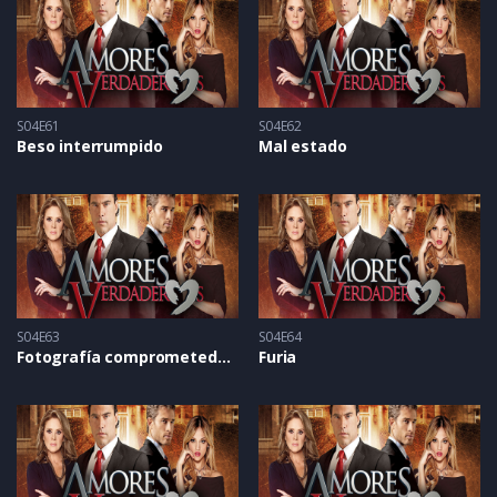
S04E61
S04E62
Beso interrumpido
Mal estado
S04E63
S04E64
Fotografía comprometedora
Furia