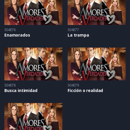
S04E76
S04E77
Enamorados
La trampa
S04E78
S04E79
Busca intimidad
Ficción o realidad