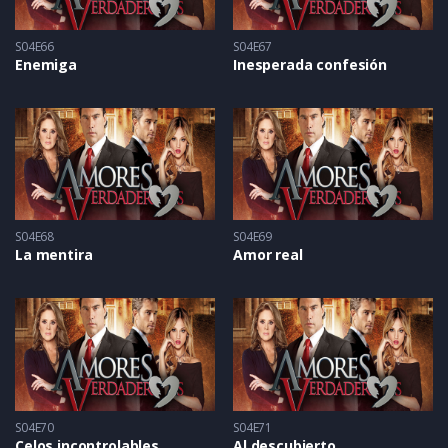
S04E66
S04E67
Enemiga
Inesperada confesión
S04E68
S04E69
La mentira
Amor real
S04E70
S04E71
Celos incontrolables
Al descubierto