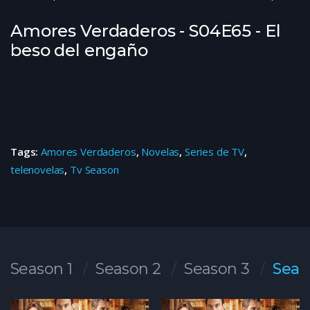
Amores Verdaderos - S04E65 - El
beso del engaño
Tags:
Amores Verdaderos
,
Novelas
,
Series de TV
,
telenovelas
,
Tv Season
Season 1
Season 2
Season 3
Seas