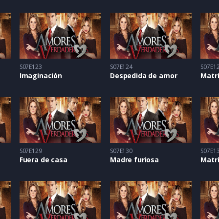
S07E123
S07E124
S07E1
Imaginación
Despedida de amor
Matr
S07E129
S07E130
S07E1
Fuera de casa
Madre furiosa
Matri