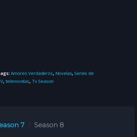
Tags:
Amores Verdaderos
,
Novelas
,
Series de
TV
,
telenovelas
,
Tv Season
eason 7
Season 8