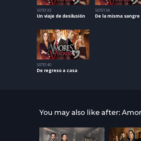
S07E133
S07E134
Un viaje de desilusión
De la misma sangre
S07E140
De regreso a casa
You may also like after: Amo