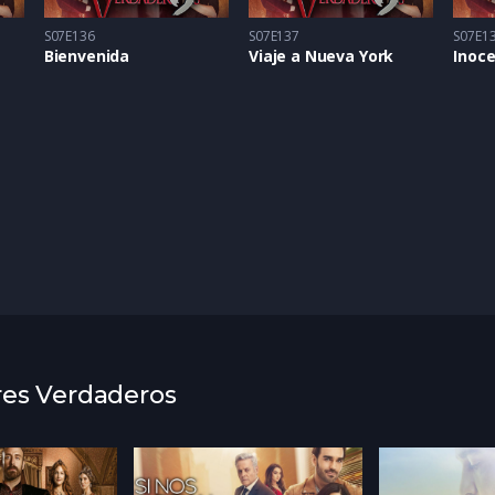
S07E136
S07E137
S07E1
Bienvenida
Viaje a Nueva York
Inoc
res Verdaderos