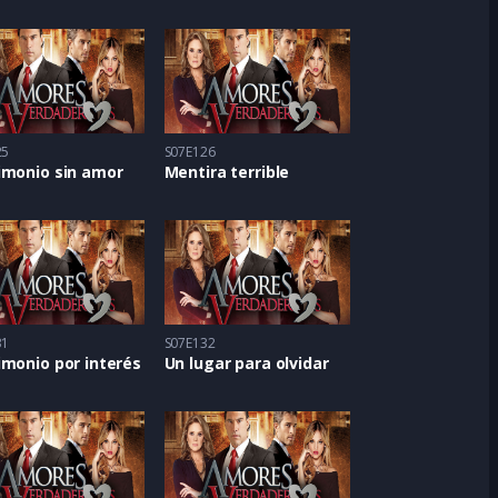
25
S07E126
imonio sin amor
Mentira terrible
31
S07E132
monio por interés
Un lugar para olvidar