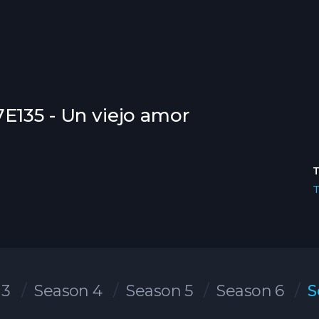
E135 - Un viejo amor
 3
Season 4
Season 5
Season 6
S