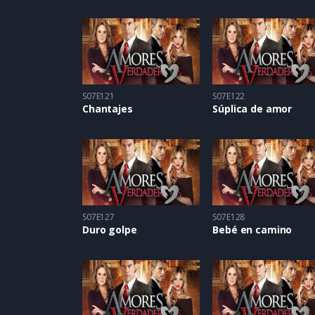
S07E121
S07E122
Chantajes
Súplica de amor
S07E127
S07E128
Duro golpe
Bebé en camino