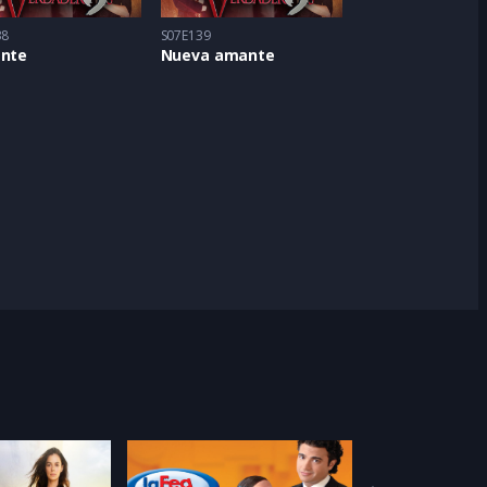
38
S07E139
ente
Nueva amante
Feat