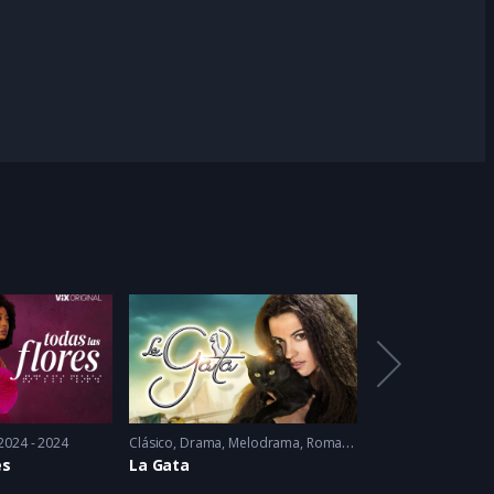
2024 - 2024
Clásico
,
Drama
,
Melodrama
,
Romance
2014
Drama
,
Romance
es
La Gata
La Usurpadora