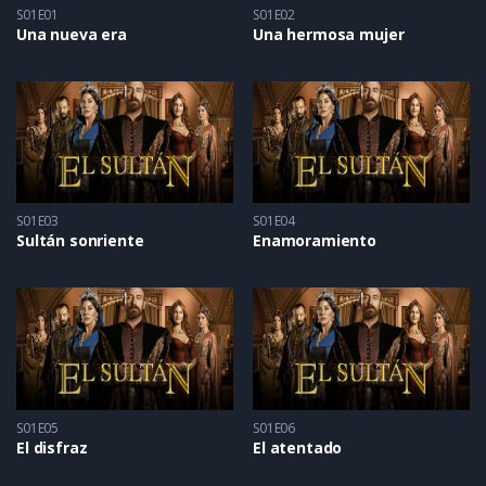
S01E01
S01E02
Una nueva era
Una hermosa mujer
S01E03
S01E04
Sultán sonriente
Enamoramiento
S01E05
S01E06
El disfraz
El atentado