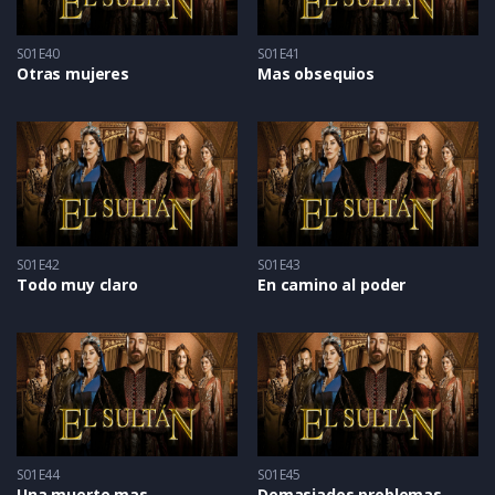
S01E40
S01E41
Otras mujeres
Mas obsequios
S01E42
S01E43
Todo muy claro
En camino al poder
S01E44
S01E45
Una muerte mas
Demasiados problemas