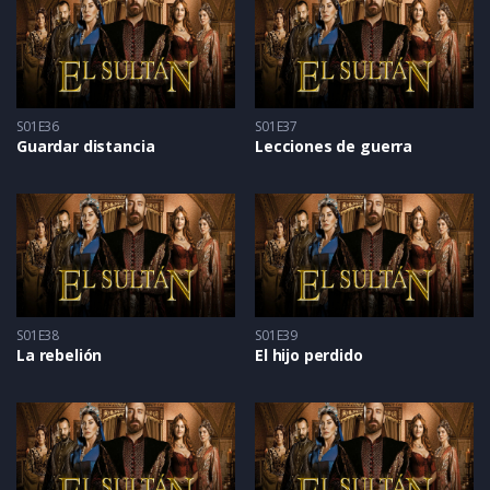
S01E36
S01E37
Guardar distancia
Lecciones de guerra
S01E38
S01E39
La rebelión
El hijo perdido