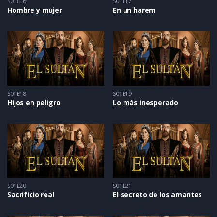
S01E16
S01E17
Hombre y mujer
En un harem
S01E18
S01E19
Hijos en peligro
Lo más inesperado
S01E20
S01E21
Sacrificio real
El secreto de los amantes