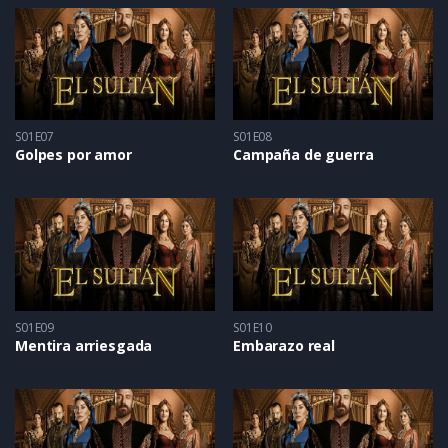
S01E07
S01E08
Golpes por amor
Campaña de guerra
S01E09
S01E10
Mentira arriesgada
Embarazo real