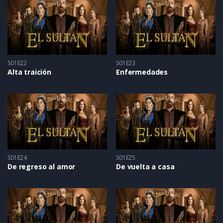
S01E22
S01E23
Alta traición
Enfermedades
S01E24
S01E25
De regreso al amor
De vuelta a casa