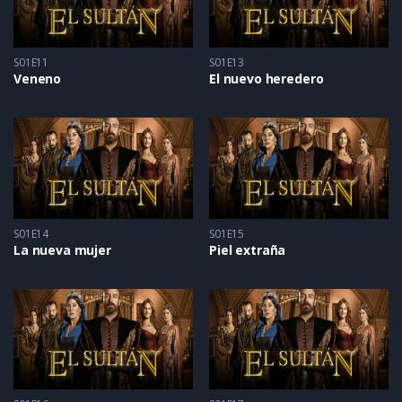
S01E11
S01E13
Veneno
El nuevo heredero
S01E14
S01E15
La nueva mujer
Piel extraña