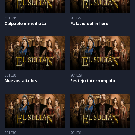
S01E26
S01E27
Culpable inmediata
Palacio del infiero
S01E28
S01E29
Nuevos aliados
Festejo interrumpido
S01E30
S01E31