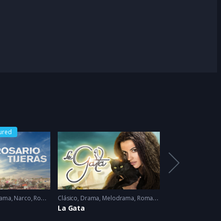
ured
ama
,
Narco
,
Romance
Clásico
2023
,
Drama
,
Melodrama
,
Romance
2014
Drama
,
Romance
s
La Gata
La Usurpadora