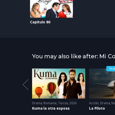
Capítulo 80
You may also like after: Mi C
Fea
2022
Drama
,
Romance
,
Turcas
2026
Acción
,
Drama
,
Na
ra Siempre
Kuma la otra esposa
La Piloto