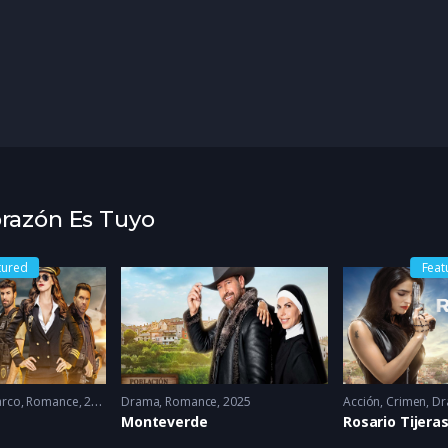
orazón Es Tuyo
tured
Feat
rco
,
Romance
2022 - 2022
Drama
,
Romance
2025
Acción
,
Crimen
,
Dr
Monteverde
Rosario Tijera