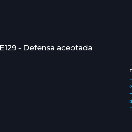
07E129 - Defensa aceptada
L
o
H
d