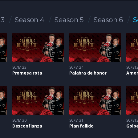
 3
Season 4
Season 5
Season 6
S
S07E123
S07E124
S07E1
Promesa rota
Palabra de honor
Amor
S07E130
S07E131
S07E1
Desconfianza
Plan fallido
Golpe