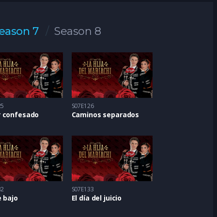
eason 7
Season 8
25
S07E126
 confesado
Caminos separados
32
S07E133
 bajo
El día del juicio