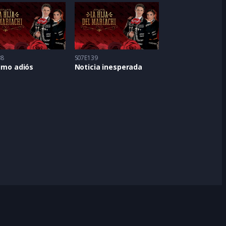
38
S07E139
timo adiós
Noticia inesperada