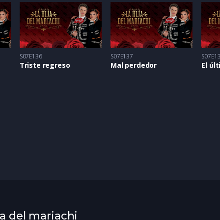
S07E136
S07E137
S07E1
Triste regreso
Mal perdedor
El úl
ja del mariachi