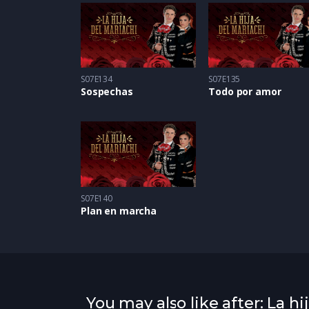
S07E134
S07E135
Sospechas
Todo por amor
S07E140
Plan en marcha
You may also like after: La hi