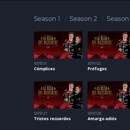
Season 1
Season 2
Season
S07E121
S07E122
Cómplices
Prófugos
S07E127
S07E128
Tristes recuerdos
Amargo adiós