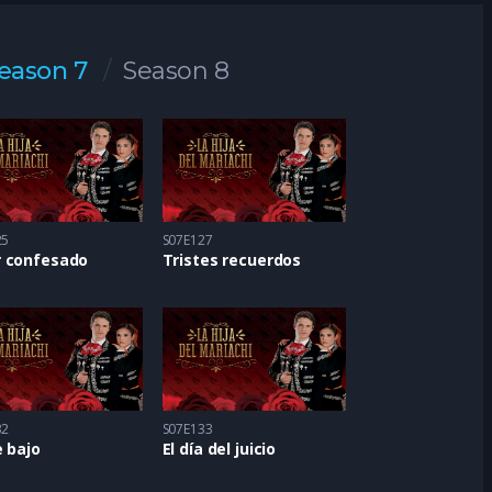
eason 7
Season 8
25
S07E127
 confesado
Tristes recuerdos
32
S07E133
 bajo
El día del juicio