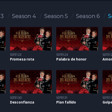
 3
Season 4
Season 5
Season 6
S
S07E123
S07E124
S07E1
Promesa rota
Palabra de honor
Amor
S07E130
S07E131
S07E1
Desconfianza
Plan fallido
Golpe