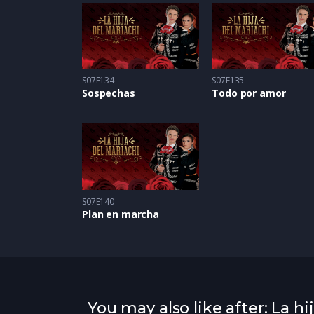
S07E134
S07E135
Sospechas
Todo por amor
S07E140
Plan en marcha
You may also like after: La hi