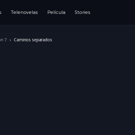
s
Telenovelas
Película
Stories
on 7
Caminos separados