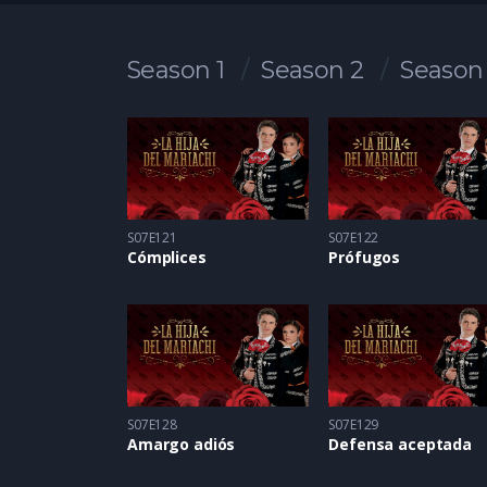
Season 1
Season 2
Season
S07E121
S07E122
Cómplices
Prófugos
S07E128
S07E129
Amargo adiós
Defensa aceptada