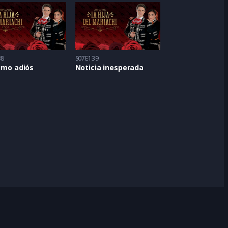
38
S07E139
timo adiós
Noticia inesperada