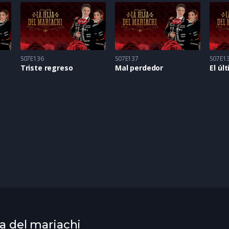
S07E136
S07E137
S07E1
Triste regreso
Mal perdedor
El úl
ja del mariachi