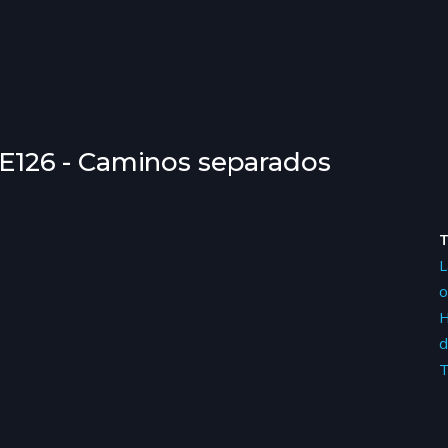
07E126 - Caminos separados
L
o
H
d