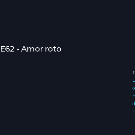
4E62 - Amor roto
L
o
H
d