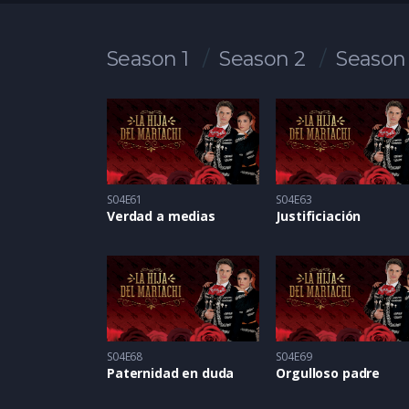
Season 1
Season 2
Season
S04E61
S04E63
Verdad a medias
Justificiación
S04E68
S04E69
Paternidad en duda
Orgulloso padre