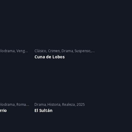
lodrama
,
Venganza
2025
Clásico
,
Crimen
,
Drama
,
Suspenso
1986
Cuna de Lobos
lodrama
,
Romance
Drama
,
Historia
,
Realeza
2025
rrio
El Sultán