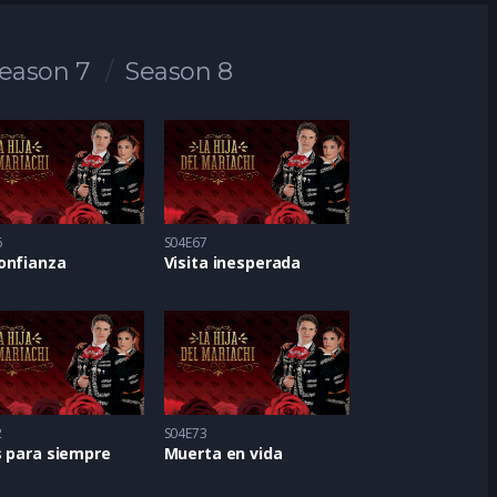
eason 7
Season 8
6
S04E67
onfianza
Visita inesperada
2
S04E73
s para siempre
Muerta en vida