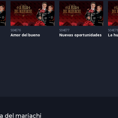
S04E76
S04E77
S04E7
Amor del bueno
Nuevas oportunidades
La hu
ja del mariachi