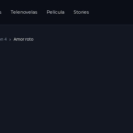
s
Telenovelas
Película
Stories
on 4
Amor roto