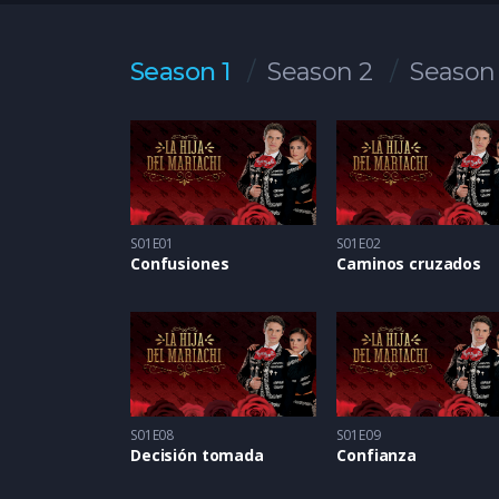
Season 1
Season 2
Season
S01E01
S01E02
Confusiones
Caminos cruzados
S01E08
S01E09
Decisión tomada
Confianza