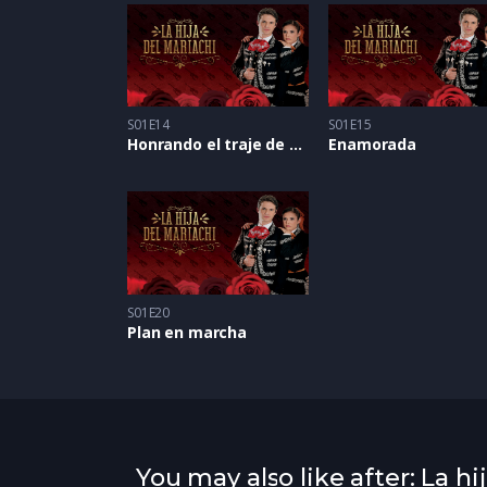
S01E14
S01E15
Honrando el traje de charro
Enamorada
S01E20
Plan en marcha
You may also like after: La hi