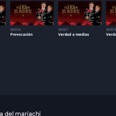
S01E16
S01E17
S01E1
Provocación
Verdad a medias
Verd
ja del mariachi