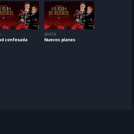
8
S01E19
ad confesada
Nuevos planes