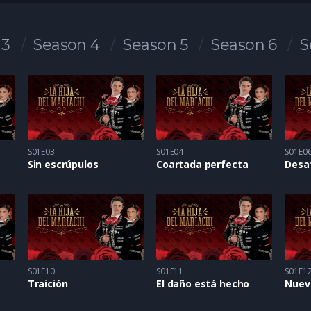
 3
Season 4
Season 5
Season 6
S
S01E03
S01E04
S01E0
Sin escrúpulos
Coartada perfecta
Desa
S01E10
S01E11
S01E1
Traición
El daño está hecho
Nuev