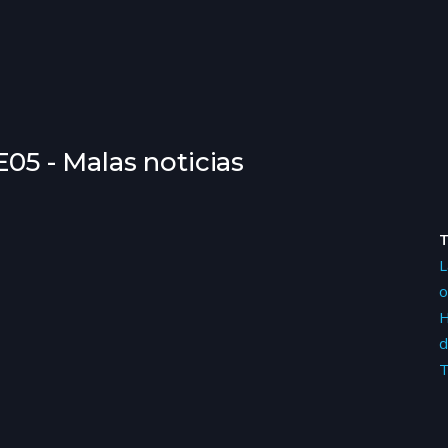
E05 - Malas noticias
L
o
H
d