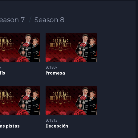
eason 7
Season 8
6
S01E07
fío
Promesa
2
S01E13
as pistas
Decepción