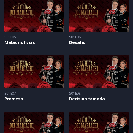
S01E05
S01E06
Malas noticias
Desafío
S01E07
S01E08
Promesa
Decisión tomada