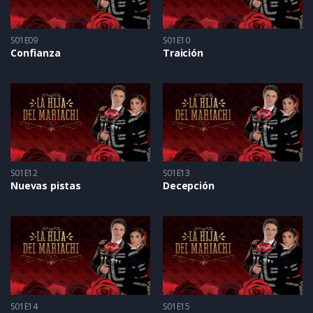
S01E09
S01E10
Confianza
Traición
S01E12
S01E13
Nuevas pistas
Decepción
S01E14
S01E15