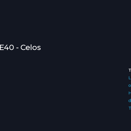
2E40 - Celos
L
o
H
d