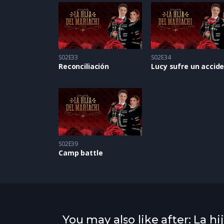
S02E33
S02E34
Reconciliación
S02E39
Camp battle
You may also like after: La hi