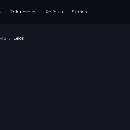
s
Telenovelas
Película
Stories
on 2
Celos