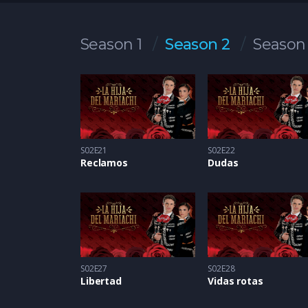
Season 1
Season 2
Season
S02E21
S02E22
Reclamos
Dudas
S02E27
S02E28
Libertad
Vidas rotas