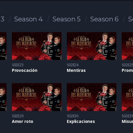
 3
Season 4
Season 5
Season 6
S
S02E23
S02E24
S02E2
Provocación
Mentiras
Prom
S02E29
S02E30
S02E3
Amor roto
Explicaciones
Misu