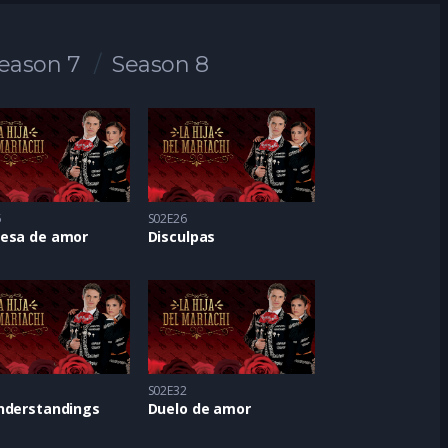
eason 7
Season 8
5
S02E26
esa de amor
Disculpas
1
S02E32
nderstandings
Duelo de amor