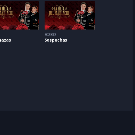
7
S02E38
azas
Sospechas