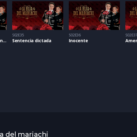
S02E35
S02E36
S02E3
Lucy sufre un accidente
Sentencia dictada
Inocente
Amen
ja del mariachi