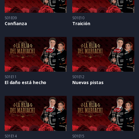
S01E09
S01E10
Confianza
Traición
S01E11
S01E12
El daño está hecho
Nuevas pistas
S01E14
S01E15