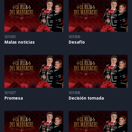
S01E05
S01E06
Malas noticias
Desafío
S01E07
S01E08
Promesa
Decisión tomada