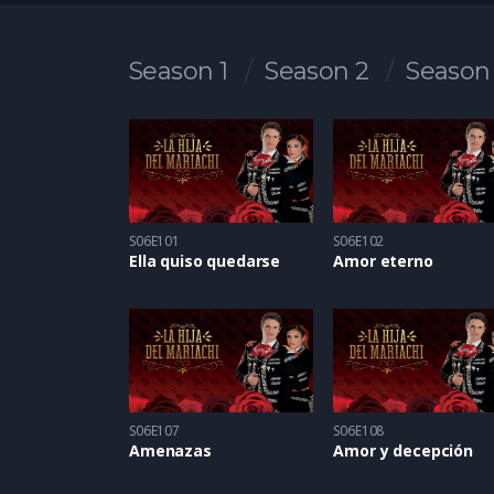
Season 1
Season 2
Season
S06E101
S06E102
Ella quiso quedarse
Amor eterno
S06E107
S06E108
Amenazas
Amor y decepción