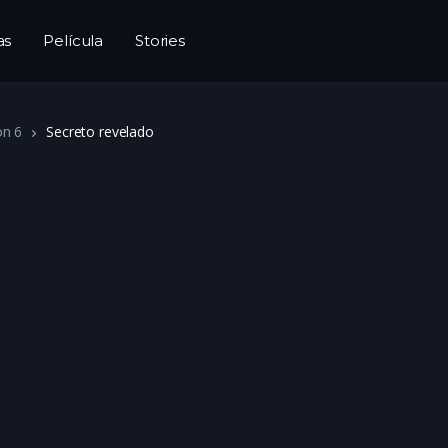
as
Película
Stories
on 6
Secreto revelado