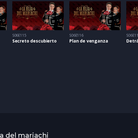
S06E115
S06E116
S06E1
Secreto descubierto
Plan de venganza
Detr
ja del mariachi