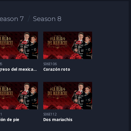
eason 7
Season 8
05
S06E106
El regreso del mexicano
Corazón roto
11
S06E112
ón de pie
Dos mariachis