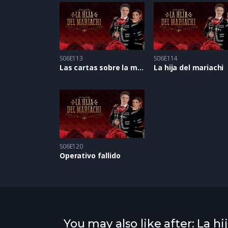
S06E113
S06E114
Las cartas sobre la mesa
La hija del mariachi
S06E120
Operativo fallido
You may also like after: La hi