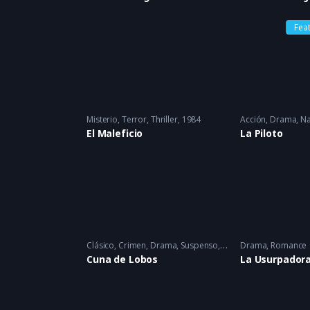
Fea
Misterio
,
Terror
,
Thriller
1984
Acción
,
Drama
,
Na
El Maleficio
La Piloto
Clásico
,
Crimen
,
Drama
,
Suspenso
1986
Drama
,
Romance
Cuna de Lobos
La Usurpador