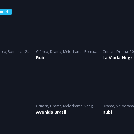
tured
rco
,
Romance
2022 - 2022
Clásico
,
Drama
,
Melodrama
,
Romance
2005 - 2005
Crimen
,
Drama
20
Rubí
La Viuda Negr
Crimen
,
Drama
,
Melodrama
,
Venganza
2025
Drama
,
Melodram
a
Avenida Brasil
Rubí