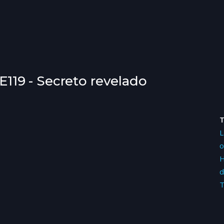
6E119 - Secreto revelado
L
o
H
d