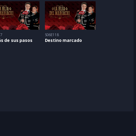
17
S06E118
ás de sus pasos
Destino marcado