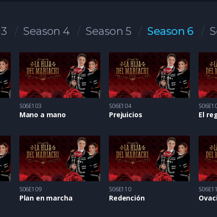
 3
Season 4
Season 5
Season 6
S
S06E103
S06E104
S06E1
Mano a mano
Prejuicios
S06E109
S06E110
S06E1
Plan en marcha
Redención
Ovaci