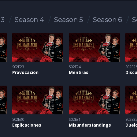
 3
Season 4
Season 5
Season 6
S
S02E23
S02E24
S02E2
Provocación
Mentiras
Discu
S02E30
S02E31
S02E3
Explicaciones
Misunderstandings
Duel