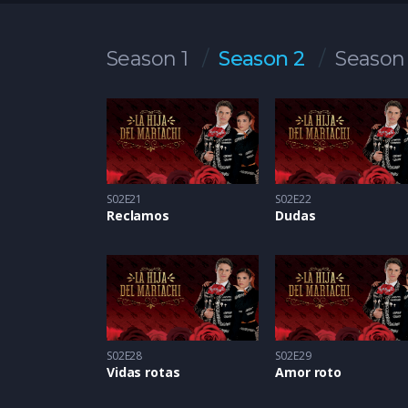
Season 1
Season 2
Season
S02E21
S02E22
Reclamos
Dudas
S02E28
S02E29
Vidas rotas
Amor roto