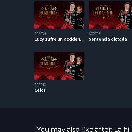
S02E34
S02E35
Lucy sufre un accidente
Sentencia dictada
S02E40
Celos
You may also like after: La hi