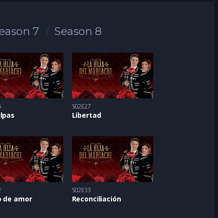
eason 7
Season 8
6
S02E27
lpas
Libertad
2
S02E33
o de amor
Reconciliación