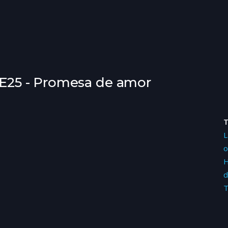
02E25 - Promesa de amor
L
o
H
d