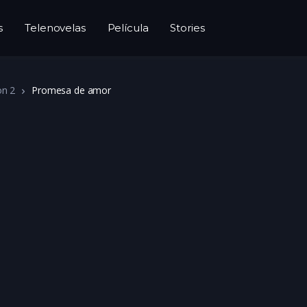
s
Telenovelas
Película
Stories
on 2
Promesa de amor