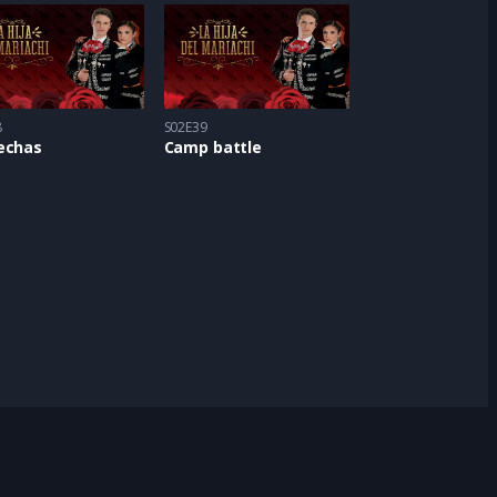
8
S02E39
echas
Camp battle