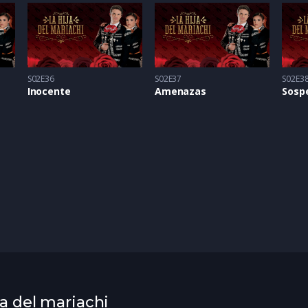
S02E36
S02E37
S02E3
Inocente
Amenazas
Sosp
ja del mariachi