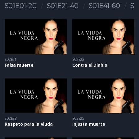
S01E01-20
S01E21-40
S01E41-60
S0
S02E21
S02E22
Falsa muerte
Contra el Diablo
S02E23
S02E25
Respeto para la Viuda
Injusta muerte