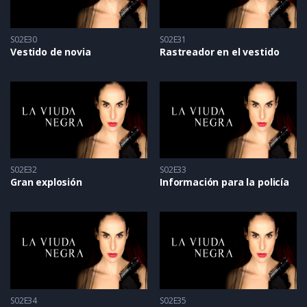
S02E30
S02E31
Vestido de novia
Rastreador en el vestido
S02E32
S02E33
Gran explosión
Información para la policía
S02E34
S02E35