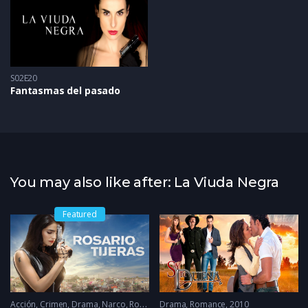
S02E20
Fantasmas del pasado
You may also like after: La Viuda Negra
Featured
1986
Acción
,
Crimen
,
Drama
,
Narco
,
Romance
Drama
2023
,
Romance
2010