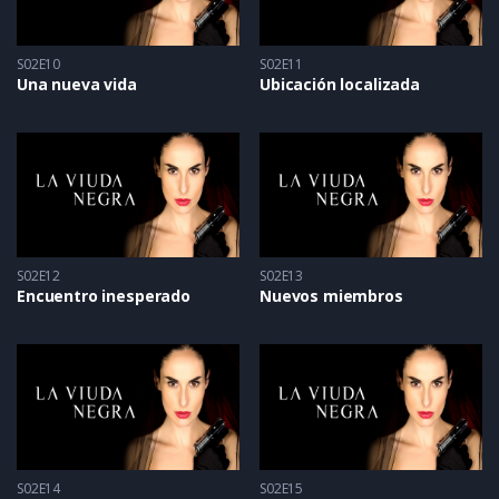
S02E10
S02E11
Una nueva vida
Ubicación localizada
S02E12
S02E13
Encuentro inesperado
Nuevos miembros
S02E14
S02E15