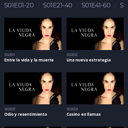
S01E01-20
S01E21-40
S01E41-60
S0
S02E01
S02E02
Entre la vida y la muerte
Una nueva estrategia
S02E03
S02E04
Odio y resentimiento
Casino en llamas