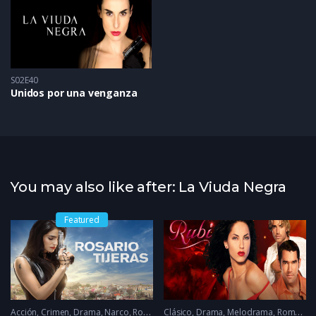
S02E40
Unidos por una venganza
You may also like after: La Viuda Negra
Featured
Acción
2025
,
Crimen
,
Drama
,
Narco
,
Romance
Clásico
2023
,
Drama
,
Melodrama
,
Romance