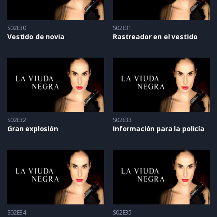
S02E30
S02E31
Vestido de novia
Rastreador en el vestido
S02E32
S02E33
Gran explosión
Información para la policía
S02E34
S02E35