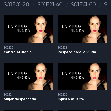
S01E01-20
S01E21-40
S01E41-60
S0
S02E22
S02E23
Contra el Diablo
Respeto para la Viuda
S02E24
S02E25
Mujer despechada
Injusta muerte