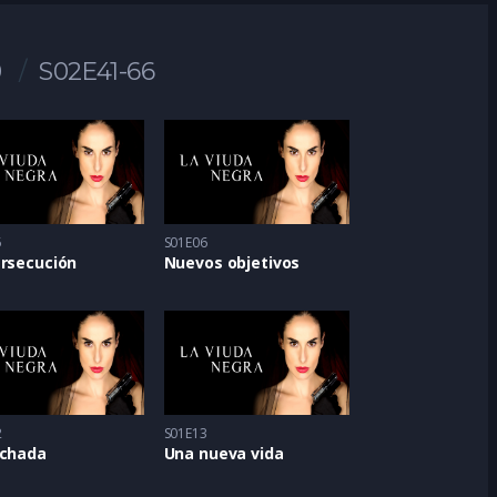
0
S02E41-66
5
S01E06
ersecución
Nuevos objetivos
2
S01E13
achada
Una nueva vida