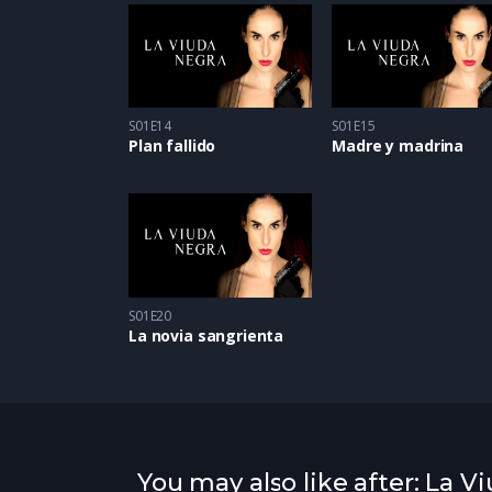
S01E14
S01E15
Plan fallido
Madre y madrina
S01E20
La novia sangrienta
You may also like after: La V