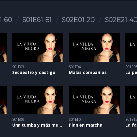
1-60
S01E61-81
S02E01-20
S02E21-4
S01E03
S01E04
S01E0
Secuestro y castigo
Malas compañías
La p
S01E09
S01E10
S01E1
Una tumba y más muertes
Plan en marcha
La f