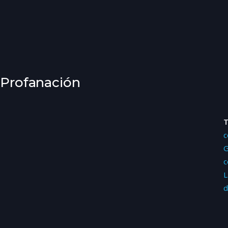
- Profanación
c
G
c
L
d