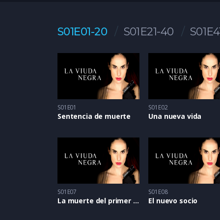
S01E01-20
S01E21-40
S01E4
S01E01
S01E02
Sentencia de muerte
Una nueva vida
S01E07
S01E08
La muerte del primer marido
El nuevo socio