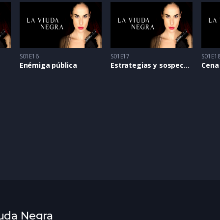
S01E16
S01E17
S01E1
Enémiga pública
Estrategias y sospechas
Cena
iuda Negra