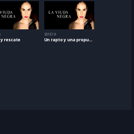
8
S01E19
 y rescate
Un rapto y una propuesta