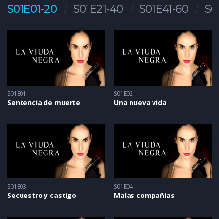
S01E01-20
S01E21-40
S01E41-60
S0
S01E01
S01E02
Sentencia de muerte
Una nueva vida
S01E03
S01E04
Secuestro y castigo
Malas compañías