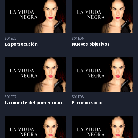
S01E05
S01E06
La persecución
Nuevos objetivos
S01E07
S01E08
La muerte del primer marido
El nuevo socio