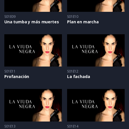
S01E09
S01E10
Una tumba y más muertes
Plan en marcha
S01E11
S01E12
Profanación
La fachada
S01E13
S01E14