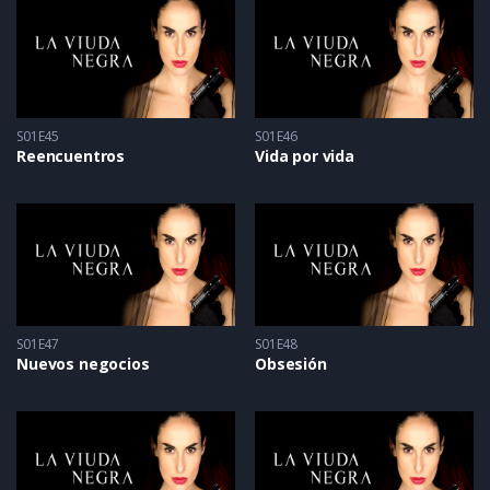
S01E45
S01E46
Reencuentros
Vida por vida
S01E47
S01E48
Nuevos negocios
Obsesión