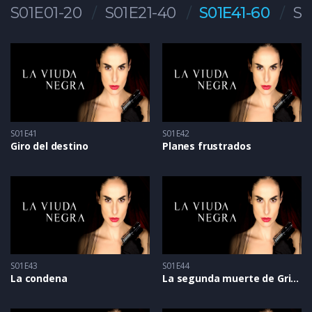
S01E01-20
S01E21-40
S01E41-60
S0
S01E41
S01E42
Giro del destino
Planes frustrados
S01E43
S01E44
La condena
La segunda muerte de Griselda Blanco