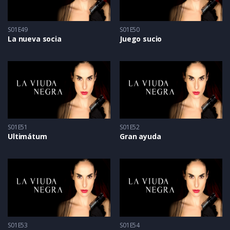
S01E49
S01E50
La nueva socia
Juego sucio
S01E51
S01E52
Ultimátum
Gran ayuda
S01E53
S01E54