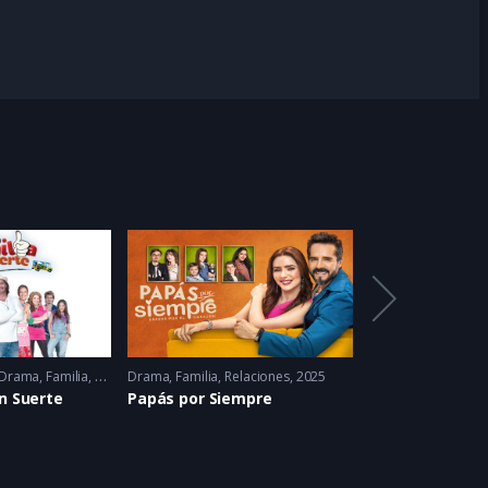
Feat
Drama
,
Familia
,
Romance
Drama
2022
,
Familia
,
Relaciones
2025
Acción
,
Drama
,
Nar
n Suerte
Papás por Siempre
La Piloto