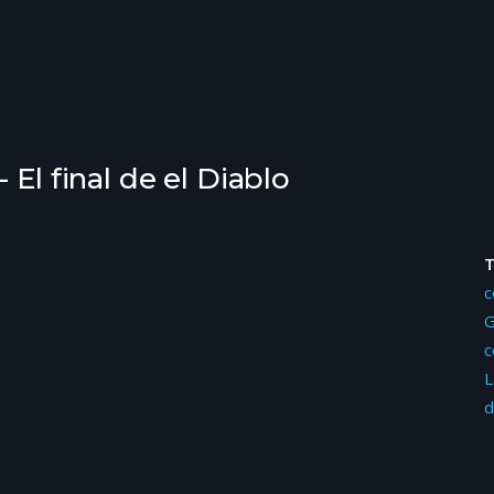
 El final de el Diablo
c
G
c
L
d