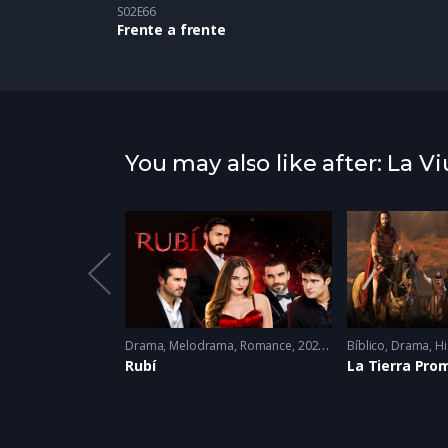
S02E66
Frente a frente
You may also like after: La V
omance
2013
Drama
,
Melodrama
,
Romance
2022 - 2022
Bíblico
,
Drama
,
Hi
mor
Rubí
La Tierra Pro