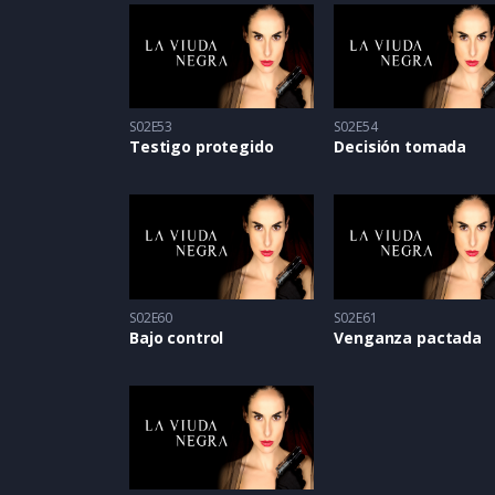
S02E53
S02E54
Testigo protegido
Decisión tomada
S02E60
S02E61
Bajo control
Venganza pactada