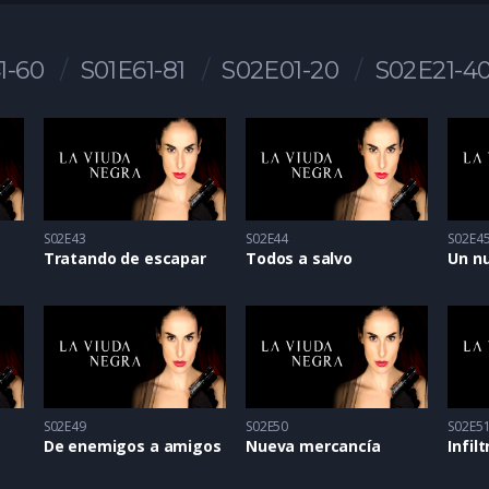
1-60
S01E61-81
S02E01-20
S02E21-4
S02E43
S02E44
S02E4
Tratando de escapar
Todos a salvo
Un nu
S02E49
S02E50
S02E5
De enemigos a amigos
Nueva mercancía
Infil