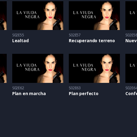
S02E55
S02E57
S02E5
Lealtad
Recuperando terreno
Nuev
S02E62
S02E63
S02E6
Plan en marcha
Plan perfecto