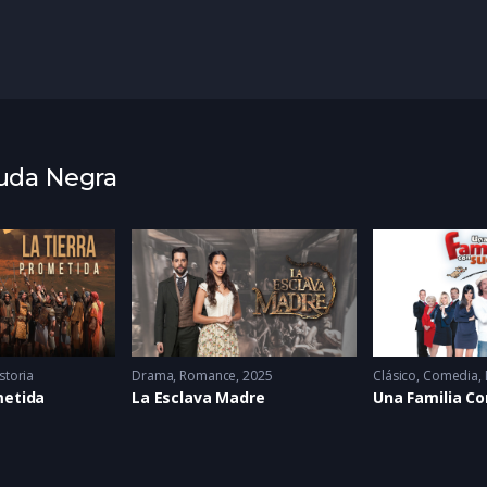
iuda Negra
storia
Drama
,
Romance
2025
Clásico
,
Comedia
,
metida
La Esclava Madre
Una Familia Co