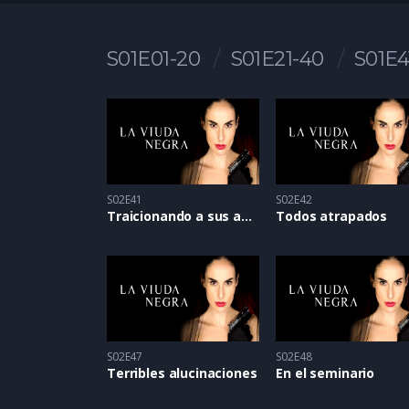
S01E01-20
S01E21-40
S01E4
S02E41
S02E42
Traicionando a sus amigos
Todos atrapados
S02E47
S02E48
Terribles alucinaciones
En el seminario