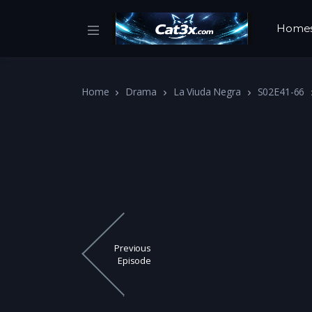
Home
Home
Drama
La Viuda Negra
S02E41-66
Previous
Episode