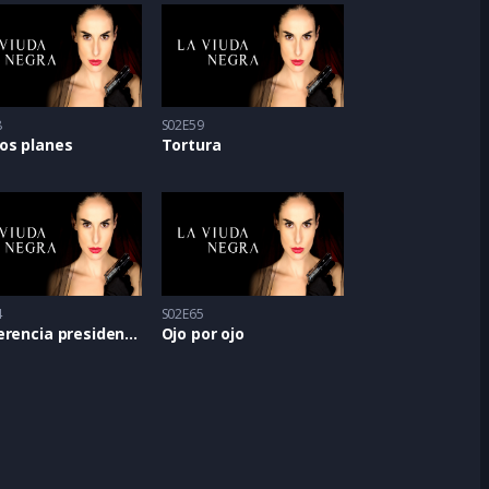
8
S02E59
os planes
Tortura
4
S02E65
Conferencia presidencial
Ojo por ojo