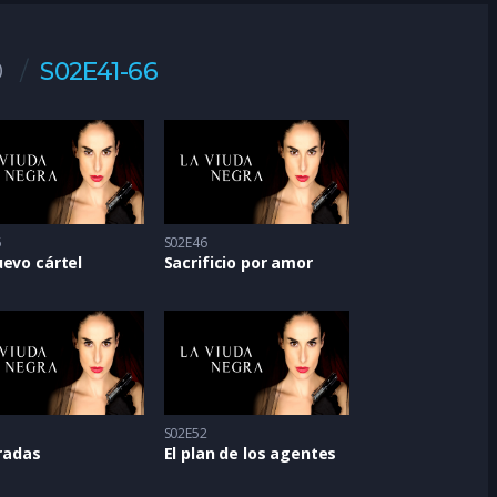
0
S02E41-66
5
S02E46
evo cártel
Sacrificio por amor
1
S02E52
tradas
El plan de los agentes