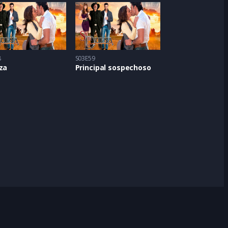
8
S03E59
za
Principal sospechoso