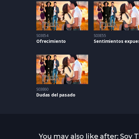
S03E54
S03E55
Ofrecimiento
S03E60
Dudas del pasado
You may also like after: Soy