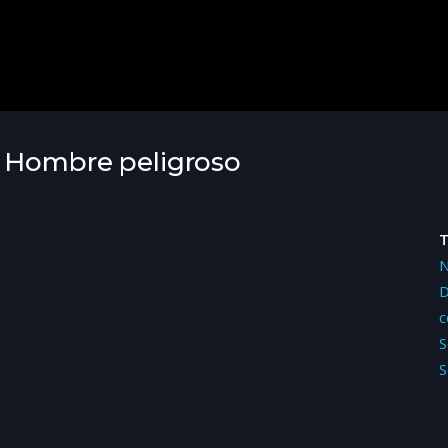
- Hombre peligroso
N
D
c
S
S