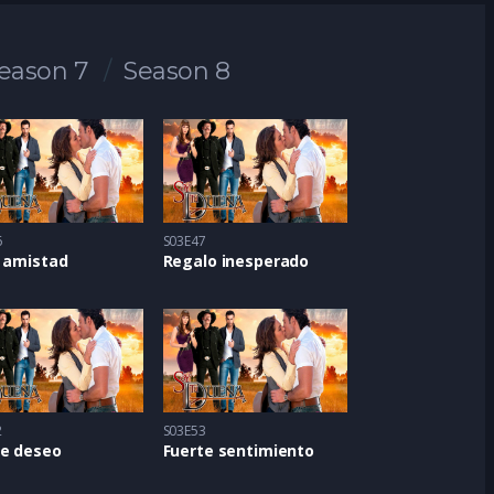
eason 7
Season 8
6
S03E47
a amistad
Regalo inesperado
2
S03E53
te deseo
Fuerte sentimiento