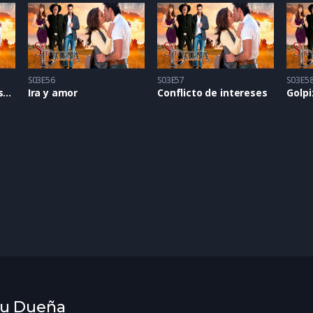
S03E56
S03E57
S03E5
Sentimientos expuestos
Ira y amor
Conflicto de intereses
Golpi
 Tu Dueña