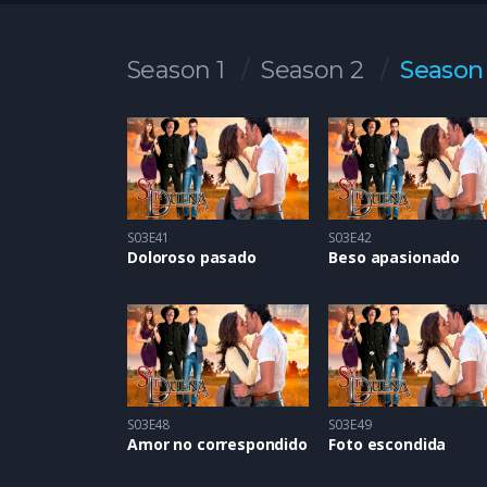
Season 1
Season 2
Season
S03E41
S03E42
Doloroso pasado
Beso apasionado
S03E48
S03E49
Amor no correspondido
Foto escondida