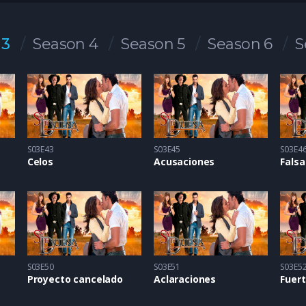
 3
Season 4
Season 5
Season 6
S
S03E43
S03E45
S03E4
Celos
Acusaciones
Fals
S03E50
S03E51
S03E5
Proyecto cancelado
Aclaraciones
Fuer