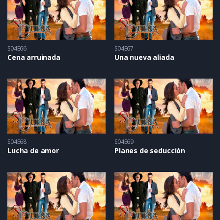
S04E66
S04E67
Cena arruinada
Una nueva aliada
S04E68
S04E69
Lucha de amor
Planes de seducción