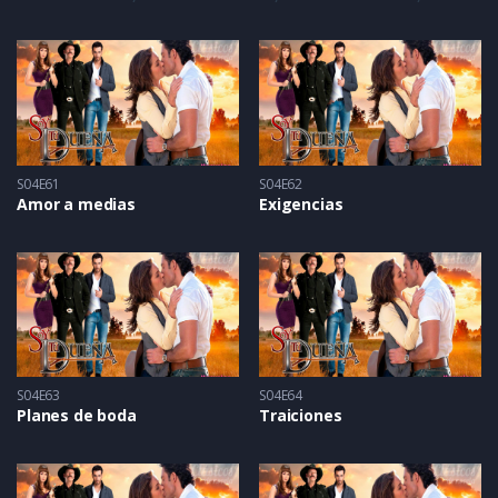
S04E61
S04E62
Amor a medias
Exigencias
S04E63
S04E64
Planes de boda
Traiciones