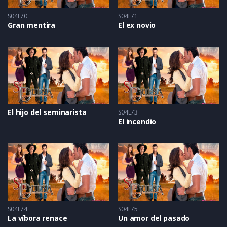
S04E70
S04E71
Gran mentira
El ex novio
El hijo del seminarista
S04E73
El incendio
S04E74
S04E75
La víbora renace
Un amor del pasado