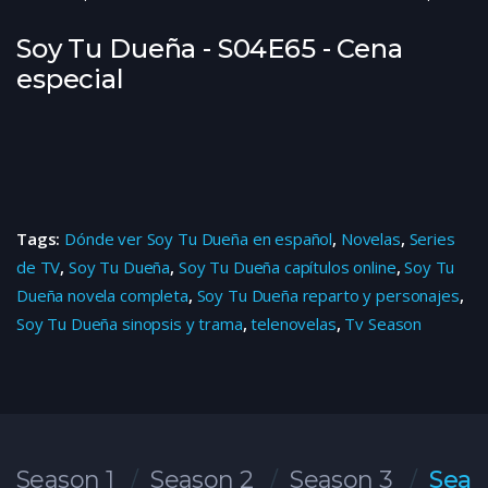
Soy Tu Dueña - S04E65 - Cena
especial
Tags:
Dónde ver Soy Tu Dueña en español
,
Novelas
,
Series
de TV
,
Soy Tu Dueña
,
Soy Tu Dueña capítulos online
,
Soy Tu
Dueña novela completa
,
Soy Tu Dueña reparto y personajes
,
Soy Tu Dueña sinopsis y trama
,
telenovelas
,
Tv Season
Season 1
Season 2
Season 3
Seas