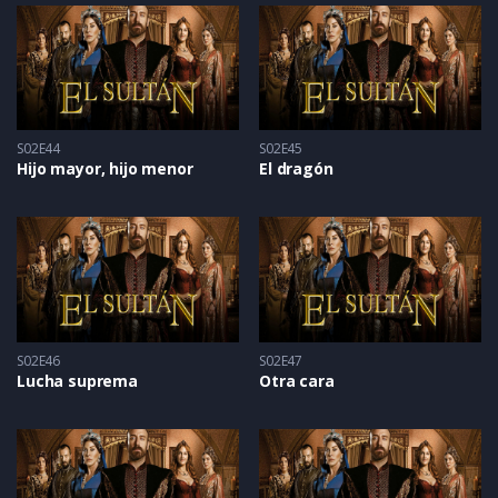
S02E44
S02E45
Hijo mayor, hijo menor
El dragón
S02E46
S02E47
Lucha suprema
Otra cara