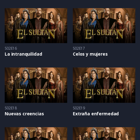
S02E16
S02E17
La intranquilidad
Celos y mujeres
S02E18
S02E19
Nuevas creencias
Extraña enfermedad