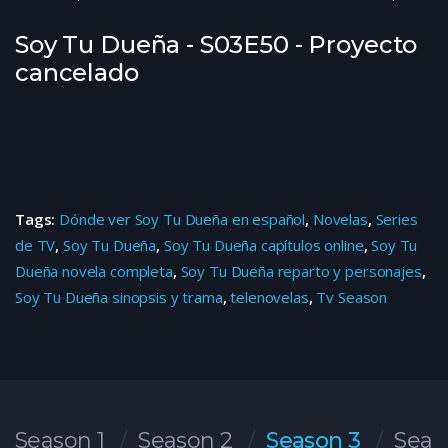
Soy Tu Dueña - S03E50 - Proyecto
cancelado
Tags:
Dónde ver Soy Tu Dueña en español
,
Novelas
,
Series
de TV
,
Soy Tu Dueña
,
Soy Tu Dueña capítulos online
,
Soy Tu
Dueña novela completa
,
Soy Tu Dueña reparto y personajes
,
Soy Tu Dueña sinopsis y trama
,
telenovelas
,
Tv Season
Season 1
Season 2
Season 3
Seas