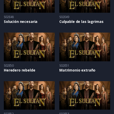
S02E48
S02E49
Solución necesaria
Culpable de las lagrimas
S02E50
S02E51
Heredero rebelde
Matrimonio extraño
S02E52
S02E53