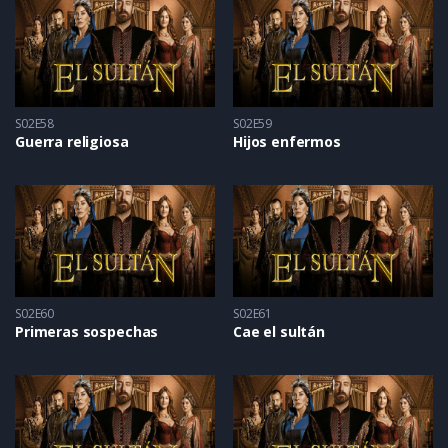
S02E58
S02E59
Guerra religiosa
Hijos enfermos
S02E60
S02E61
Primeras sospechas
Cae el sultán