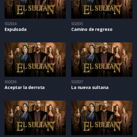
S02E34
S02E35
Expulsada
Camino de regreso
S02E36
S02E37
Aceptar la derrota
La nueva sultana