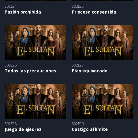
S02E24
S02E25
Pasión prohibida
Princesa consentida
S02E26
S02E27
Todas las precauciones
Plan equivocado
S02E28
S02E29
Juego de ajedrez
Castigo al límite