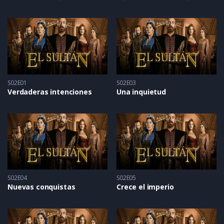
S02E01
S02E03
Verdaderas intenciones
Una inquietud
S02E04
S02E05
Nuevas conquistas
Crece el imperio