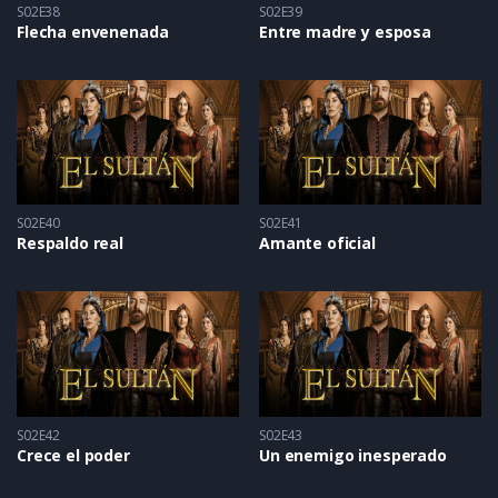
S02E38
S02E39
Flecha envenenada
Entre madre y esposa
S02E40
S02E41
Respaldo real
Amante oficial
S02E42
S02E43
Crece el poder
Un enemigo inesperado