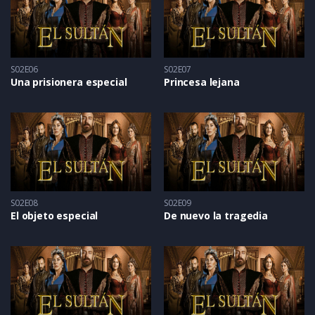
S02E06
S02E07
Una prisionera especial
Princesa lejana
S02E08
S02E09
El objeto especial
De nuevo la tragedia