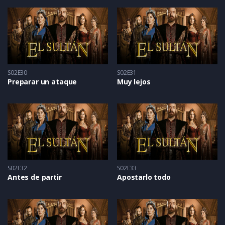
S02E30
S02E31
Preparar un ataque
Muy lejos
S02E32
S02E33
Antes de partir
Apostarlo todo