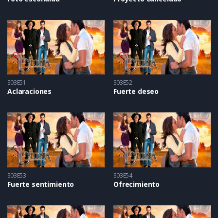
S03E51
S03E52
Aclaraciones
Fuerte deseo
S03E53
S03E54
Fuerte sentimiento
Ofrecimiento