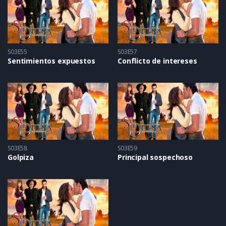
S03E55
S03E57
Sentimientos expuestos
Conflicto de intereses
S03E58
S03E59
Golpiza
Principal sospechoso