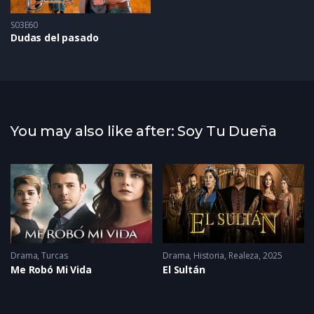
S03E60
Dudas del pasado
You may also like after: Soy Tu Dueña
22 - 2022
Drama
,
Turcas
Drama
,
Historia
,
Realeza
2025
Me Robó Mi Vida
El Sultán