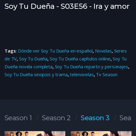
Soy Tu Dueña - S03E56 - Ira y amor
Tags:
Dónde ver Soy Tu Dueña en español
,
Novelas
,
Series
de TV
,
Soy Tu Dueña
,
Soy Tu Dueña capítulos online
,
Soy Tu
Dueña novela completa
,
Soy Tu Dueña reparto y personajes
,
Soy Tu Dueña sinopsis y trama
,
telenovelas
,
Tv Season
Season 1
Season 2
Season 3
Seas