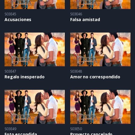
S03E45
S03E46
Acusaciones
Falsa amistad
S03E47
S03E48
Regalo inesperado
Amor no correspondido
S03E49
S03E50
Foto escondida
Proyecto cancelado