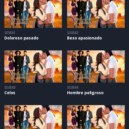
S03E41
S03E42
Doloroso pasado
Beso apasionado
S03E43
S03E44
Celos
Hombre peligroso