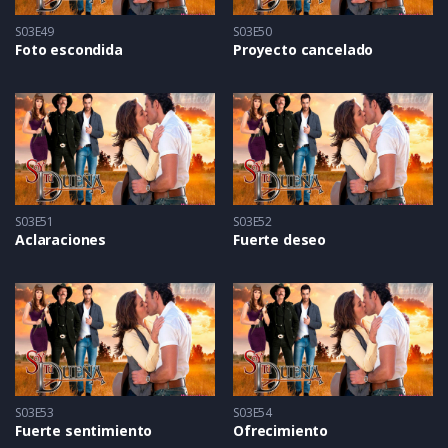
S03E49
S03E50
Foto escondida
Proyecto cancelado
S03E51
S03E52
Aclaraciones
Fuerte deseo
S03E53
S03E54
Fuerte sentimiento
Ofrecimiento