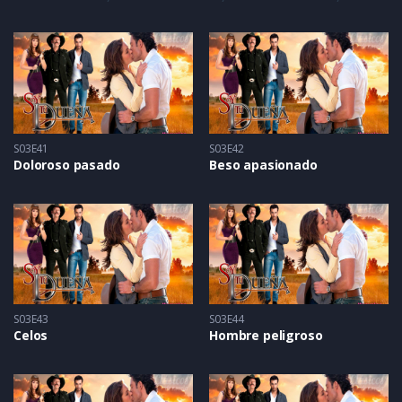
S03E41
S03E42
Doloroso pasado
Beso apasionado
S03E43
S03E44
Celos
Hombre peligroso