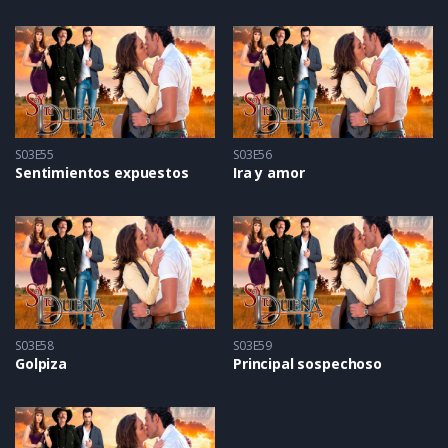
S03E55
S03E56
Sentimientos expuestos
Ira y amor
S03E58
S03E59
Golpiza
Principal sospechoso