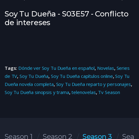
Soy Tu Dueña - S03E57 - Conflicto
de intereses
Tags:
Dónde ver Soy Tu Dueña en español
,
Novelas
,
Series
de TV
,
Soy Tu Dueña
,
Soy Tu Dueña capítulos online
,
Soy Tu
Dueña novela completa
,
Soy Tu Dueña reparto y personajes
,
Soy Tu Dueña sinopsis y trama
,
telenovelas
,
Tv Season
Season 1
Season 2
Season 3
Seas