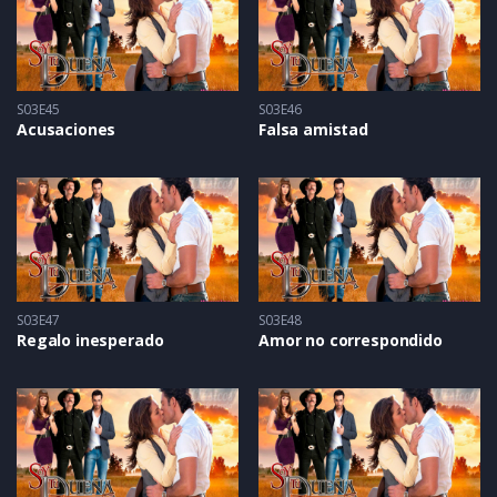
S03E45
S03E46
Acusaciones
Falsa amistad
S03E47
S03E48
Regalo inesperado
Amor no correspondido