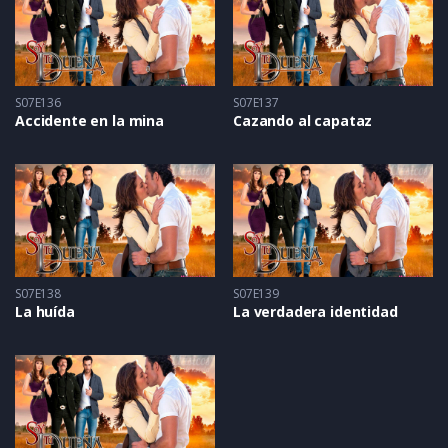
S07E136
S07E137
Accidente en la mina
Cazando al capataz
S07E138
S07E139
La huída
La verdadera identidad