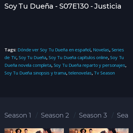
Soy Tu Dueña - S07E130 - Justicia
Tags:
Dónde ver Soy Tu Dueña en español
,
Novelas
,
Series
de TV
,
Soy Tu Dueña
,
Soy Tu Dueña capítulos online
,
Soy Tu
Dueña novela completa
,
Soy Tu Dueña reparto y personajes
,
Soy Tu Dueña sinopsis y trama
,
telenovelas
,
Tv Season
Season 1
Season 2
Season 3
Seas