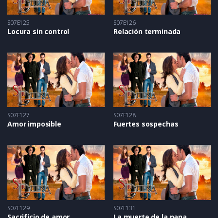
S07E125
S07E126
Locura sin control
Relación terminada
S07E127
S07E128
Amor imposible
Fuertes sospechas
S07E129
S07E131
Sacrificio de amor
La muerte de la nana