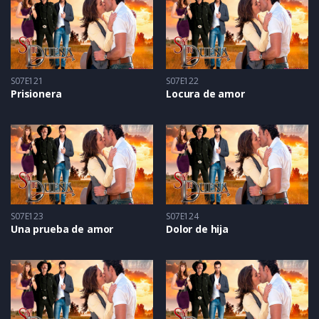
S07E121
S07E122
Prisionera
Locura de amor
S07E123
S07E124
Una prueba de amor
Dolor de hija