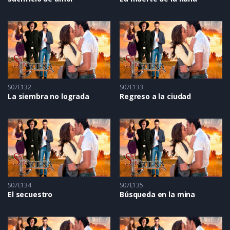
S07E132
S07E133
La siembra no lograda
Regreso a la ciudad
S07E134
S07E135
El secuestro
Búsqueda en la mina