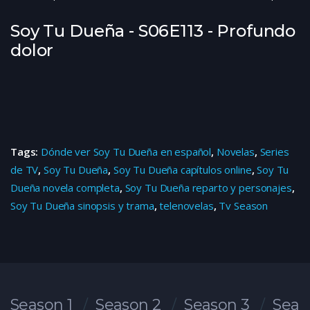
Soy Tu Dueña - S06E113 - Profundo
dolor
Tags:
Dónde ver Soy Tu Dueña en español
,
Novelas
,
Series
de TV
,
Soy Tu Dueña
,
Soy Tu Dueña capítulos online
,
Soy Tu
Dueña novela completa
,
Soy Tu Dueña reparto y personajes
,
Soy Tu Dueña sinopsis y trama
,
telenovelas
,
Tv Season
Season 1
Season 2
Season 3
Seas