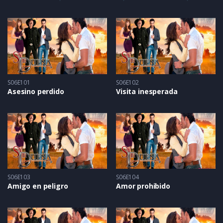
S06E101
S06E102
Asesino perdido
Visita inesperada
S06E103
S06E104
Amigo en peligro
Amor prohibido