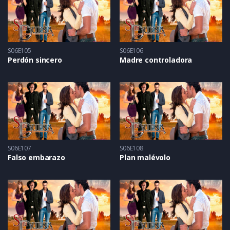
S06E105
S06E106
Perdón sincero
Madre controladora
S06E107
S06E108
Falso embarazo
Plan malévolo