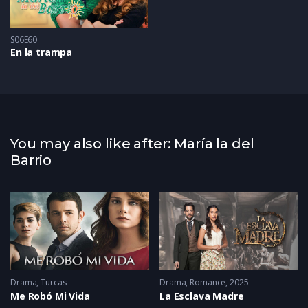
S06E60
En la trampa
You may also like after: María la del
Barrio
1986
Drama
,
Turcas
Drama
,
Romance
2025
Me Robó Mi Vida
La Esclava Madre