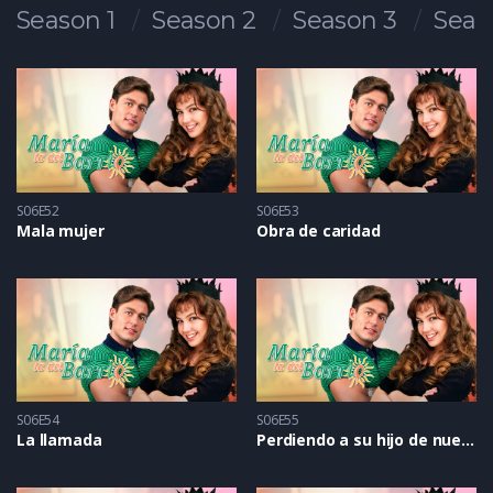
Season 1
Season 2
Season 3
Seas
S06E52
S06E53
Mala mujer
Obra de caridad
S06E54
S06E55
La llamada
Perdiendo a su hijo de nuevo