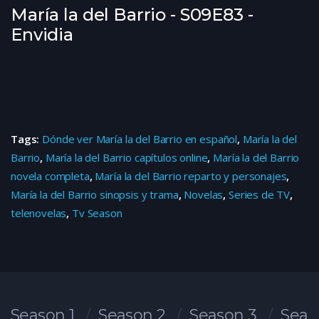
María la del Barrio - S09E83 -
Envidia
Tags:
Dónde ver María la del Barrio en español
,
María la del
Barrio
,
María la del Barrio capítulos online
,
María la del Barrio
novela completa
,
María la del Barrio reparto y personajes
,
María la del Barrio sinopsis y trama
,
Novelas
,
Series de TV
,
telenovelas
,
Tv Season
Season 1
Season 2
Season 3
Seas