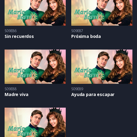
S09E86
S09E87
Sin recuerdos
Próxima boda
S09E88
S09E89
Madre viva
Ayuda para escapar