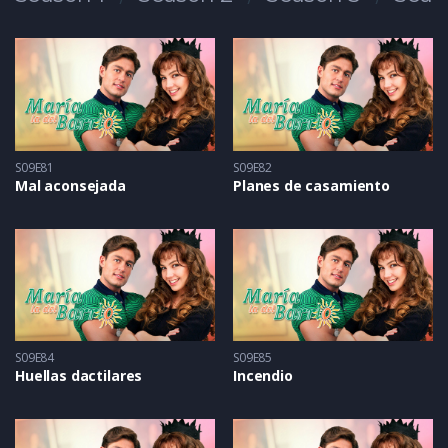
S09E81
S09E82
Mal aconsejada
Planes de casamiento
S09E84
S09E85
Huellas dactilares
Incendio