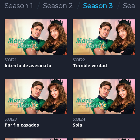
Season 1
Season 2
Season 3
Seas
S03E21
S03E22
Intento de asesinato
Terrible verdad
S03E23
S03E24
Por fin casados
Sola