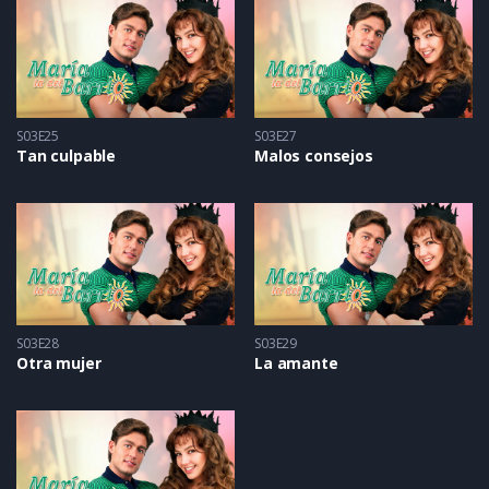
S03E25
S03E27
Tan culpable
Malos consejos
S03E28
S03E29
Otra mujer
La amante