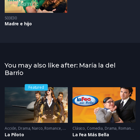
S03E30
Madre e hijo
You may also like after: María la del
Barrio
Featured
Acción
,
Drama
,
Narco
,
Romance
2022 - 2022
Clásico
,
Comedia
,
Drama
,
Romance
2
La Piloto
La Fea Más Bella