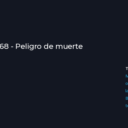
E68 - Peligro de muerte
M
o
l
B
t