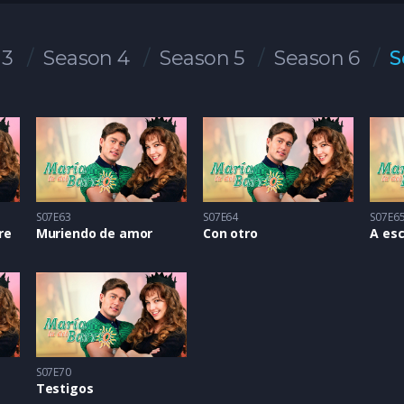
 3
Season 4
Season 5
Season 6
S
S07E63
S07E64
S07E6
re
Muriendo de amor
Con otro
A es
S07E70
Testigos