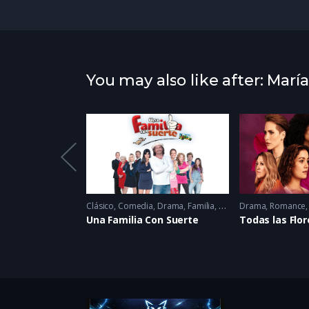
You may also like after: María
atured
Clásico
,
Comedia
,
Drama
,
Familia
,
Romance
Drama
2022
,
Romance
Una Familia Con Suerte
Todas las Flor