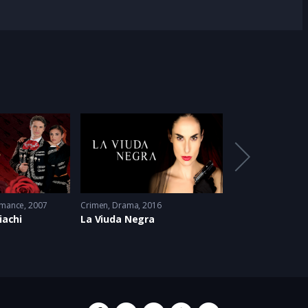
mance
2007
Crimen
,
Drama
2016
Drama
,
Melodram
iachi
La Viuda Negra
Rubí