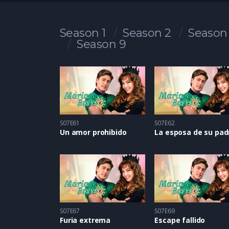
Season 1
Season 2
Season
Season 9
S07E61
S07E62
Un amor prohibido
La esposa de su pad
S07E67
S07E69
Furia extrema
Escape fallido