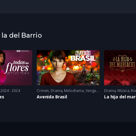
 la del Barrio
2024 - 2024
Crimen
,
Drama
,
Melodrama
,
Venganza
2025
Drama
,
Música
,
Ro
es
Avenida Brasil
La hija del mar