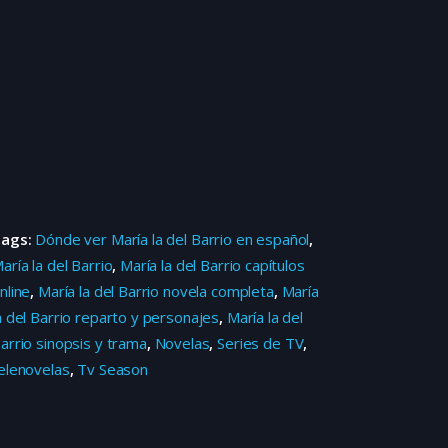
Tags:
Dónde ver María la del Barrio en español
,
aría la del Barrio
,
María la del Barrio capítulos
nline
,
María la del Barrio novela completa
,
María
a del Barrio reparto y personajes
,
María la del
arrio sinopsis y trama
,
Novelas
,
Series de TV
,
elenovelas
,
Tv Season