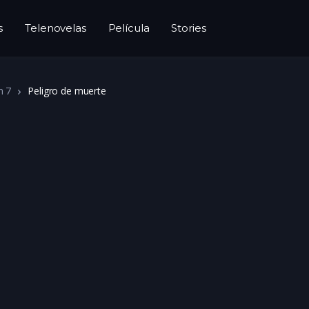
s
Telenovelas
Película
Stories
n 7
Peligro de muerte