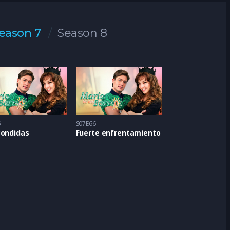
eason 7
Season 8
5
S07E66
condidas
Fuerte enfrentamiento