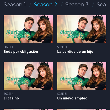
Season 1
Season 2
Season 3
Seas
S02E11
S02E13
Boda por obligación
La perdida de un hijo
S02E14
S02E15
El casino
Un nuevo empleo