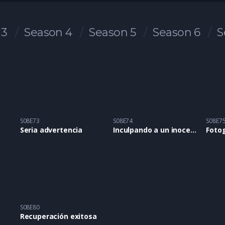
 3
Season 4
Season 5
Season 6
S
S08E73
S08E74
S08E7
Seria advertencia
Inculpando a un inocente
S08E80
Recuperación exitosa