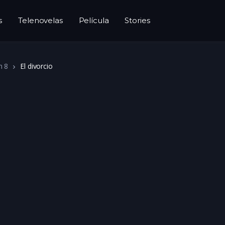
s
Telenovelas
Película
Stories
n 8
El divorcio