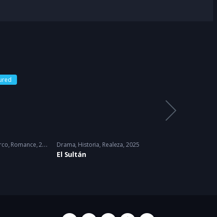
ured
rco
,
Romance
2022 - 2022
Drama
,
Historia
,
Realeza
2025
Drama
,
Romance
2
El Sultán
Soy Tu Dueña