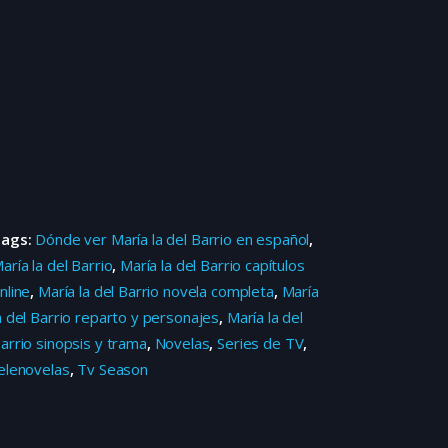
Tags:
Dónde ver María la del Barrio en español
,
aría la del Barrio
,
María la del Barrio capítulos
nline
,
María la del Barrio novela completa
,
María
a del Barrio reparto y personajes
,
María la del
arrio sinopsis y trama
,
Novelas
,
Series de TV
,
elenovelas
,
Tv Season