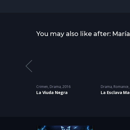
You may also like after: María
Melodrama
,
Venganza
2025
Crimen
,
Drama
2016
Drama
,
Romance
l
La Viuda Negra
La Esclava Ma