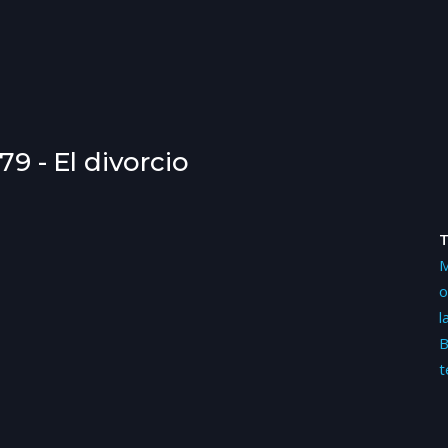
79 - El divorcio
M
o
l
B
t