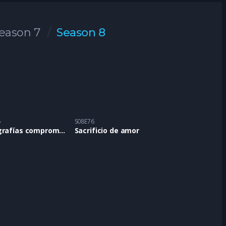
eason 7
Season 8
5
S08E76
Fotografías comprometedoras
Sacrificio de amor