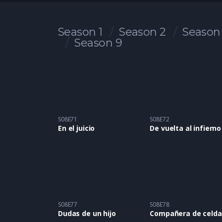
Season 1
Season 2
Season
Season 9
S08E71
S08E72
En el juicio
De vuelta al infierno
S08E77
S08E78
Dudas de un hijo
Compañera de celda