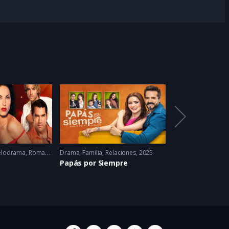
lodrama
,
Romance
2005 - 2005
Drama
,
Familia
,
Relaciones
2025
Drama
,
Música
,
Ro
Papás por Siempre
La hija del mar