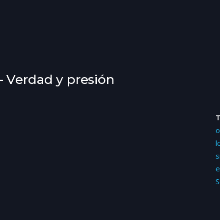
- Verdad y presión
o
l
s
e
S