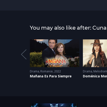
You may also like after: Cun
Melodrama
,
Venganza
2025
Drama
,
Romance
2022
Drama
,
Melodra
l
Mañana Es Para Siempre
Doménica Mo