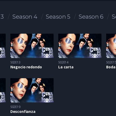
 3
Season 4
Season 5
Season 6
S
S02E13
S02E14
S02E1
Negocio redondo
La carta
Boda
S02E19
Desconfianza