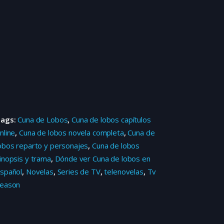
Tags:
Cuna de Lobos
,
Cuna de lobos capítulos
nline
,
Cuna de lobos novela completa
,
Cuna de
obos reparto y personajes
,
Cuna de lobos
inopsis y trama
,
Dónde ver Cuna de lobos en
spañol
,
Novelas
,
Series de TV
,
telenovelas
,
Tv
eason