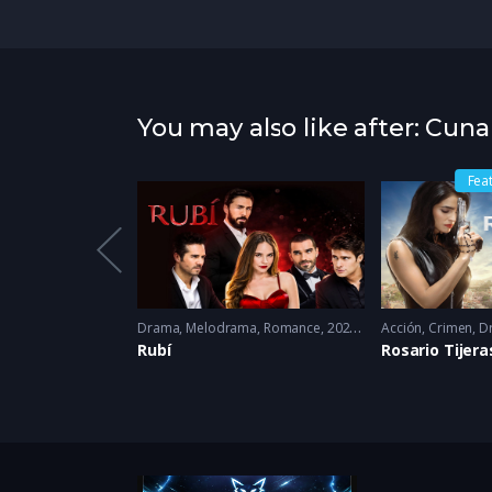
You may also like after: Cun
Fea
Melodrama
,
Venganza
2025
Drama
,
Melodrama
,
Romance
2022 - 2022
Acción
,
Crimen
,
D
l
Rubí
Rosario Tijera