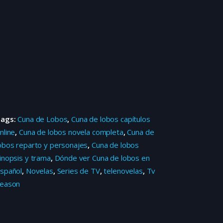
Tags:
Cuna de Lobos
,
Cuna de lobos capítulos
nline
,
Cuna de lobos novela completa
,
Cuna de
obos reparto y personajes
,
Cuna de lobos
inopsis y trama
,
Dónde ver Cuna de lobos en
spañol
,
Novelas
,
Series de TV
,
telenovelas
,
Tv
eason