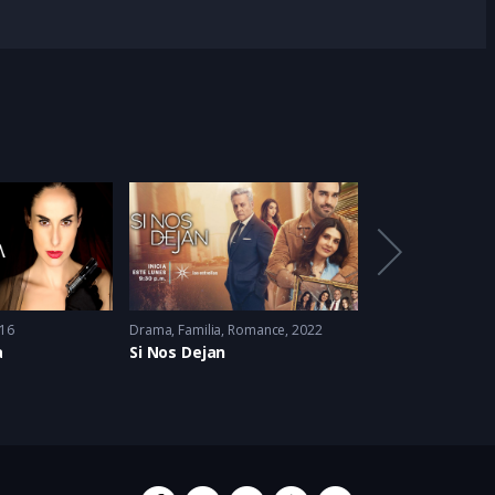
16
Drama
,
Familia
,
Romance
2022
Drama
,
Romance
2
a
Si Nos Dejan
Soy Tu Dueña