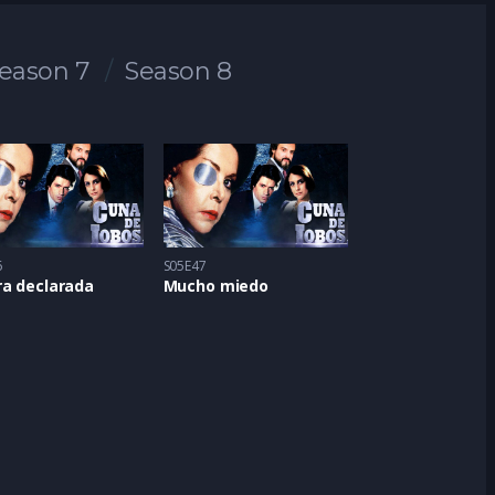
eason 7
Season 8
6
S05E47
ra declarada
Mucho miedo