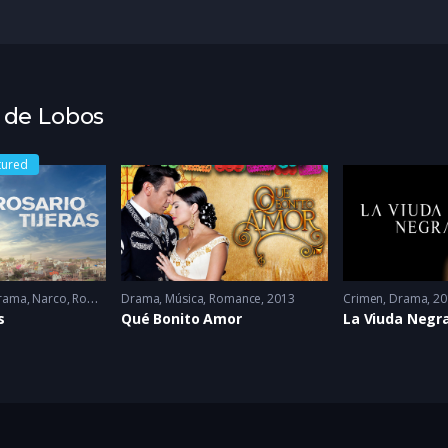
a de Lobos
tured
rama
,
Narco
,
Romance
Drama
2023
,
Música
,
Romance
2013
Crimen
,
Drama
20
s
Qué Bonito Amor
La Viuda Negr