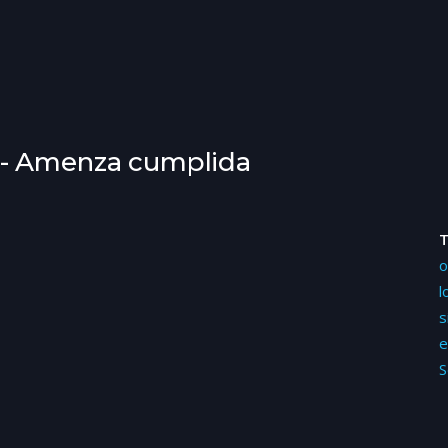
 - Amenza cumplida
o
l
s
e
S