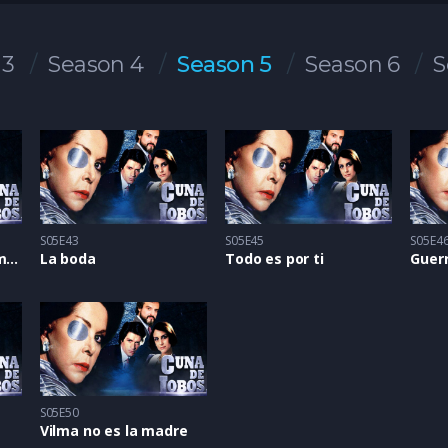
 3
Season 4
Season 5
Season 6
S
S05E43
S05E45
S05E4
Propuesta de matrimonio
La boda
Todo es por ti
Guer
S05E50
Vilma no es la madre