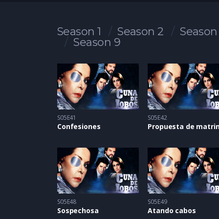
Season 1
Season 2
Season
Season 9
S05E41
S05E42
Confesiones
S05E48
S05E49
Sospechosa
Atando cabos