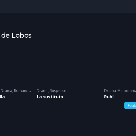
a de Lobos
,
Drama
,
Romance
2006
Drama
,
Suspenso
Drama
,
Melodram
lla
La sustituta
Rubí
Feat