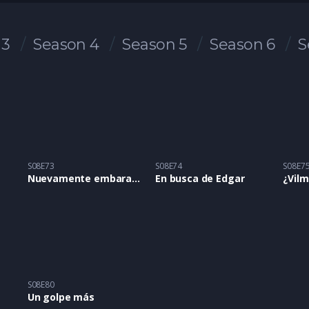
 3
Season 4
Season 5
Season 6
S
S08E73
S08E74
S08E7
Nuevamente embarazada
En busca de Edgar
¿Vil
S08E80
Un golpe más