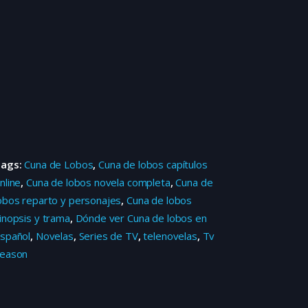
Tags:
Cuna de Lobos
,
Cuna de lobos capítulos
nline
,
Cuna de lobos novela completa
,
Cuna de
obos reparto y personajes
,
Cuna de lobos
inopsis y trama
,
Dónde ver Cuna de lobos en
spañol
,
Novelas
,
Series de TV
,
telenovelas
,
Tv
eason