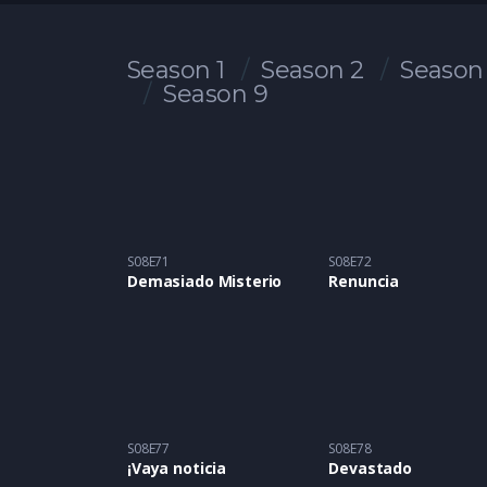
Season 1
Season 2
Season
Season 9
S08E71
S08E72
Demasiado Misterio
Renuncia
S08E77
S08E78
¡Vaya noticia
Devastado