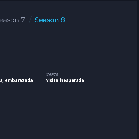
eason 7
Season 8
5
S08E76
ma, embarazada
Visita inesperada