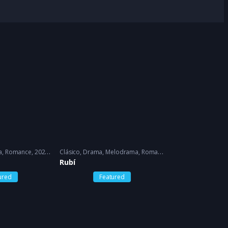
a
,
Romance
2022 - 2022
Clásico
,
Drama
,
Melodrama
,
Romance
2005 - 2005
Rubí
ured
Featured