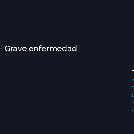
 - Grave enfermedad
o
l
s
e
S