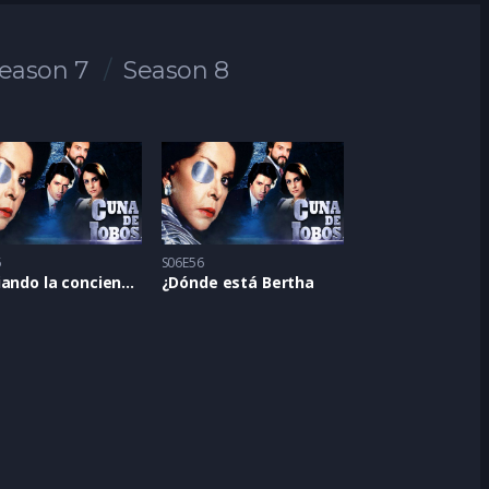
eason 7
Season 8
5
S06E56
Limpiando la conciencia
¿Dónde está Bertha