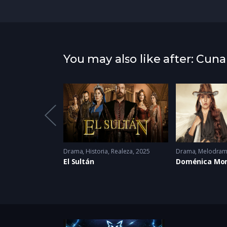
You may also like after: Cun
elaciones
2025
Drama
,
Historia
,
Realeza
2025
Drama
,
Melodra
empre
El Sultán
Doménica Mo