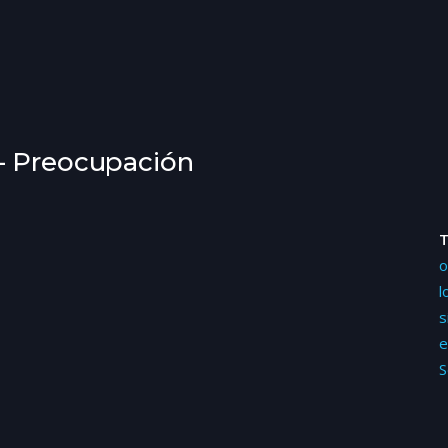
- Preocupación
o
l
s
e
S