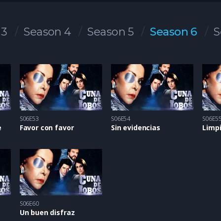
 3
Season 4
Season 5
Season 6
S
S06E53
S06E54
S06E5
e
Favor con favor
Sin evidencias
S06E60
Un buen disfraz