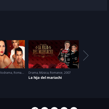
lodrama
,
Romance
2005 - 2005
Drama
,
Música
,
Romance
2007
Drama
,
Romance
2
La hija del mariachi
Mañana Es Par