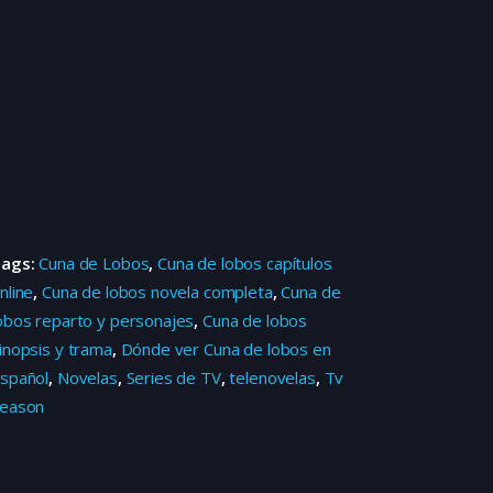
Tags:
Cuna de Lobos
,
Cuna de lobos capítulos
nline
,
Cuna de lobos novela completa
,
Cuna de
obos reparto y personajes
,
Cuna de lobos
inopsis y trama
,
Dónde ver Cuna de lobos en
spañol
,
Novelas
,
Series de TV
,
telenovelas
,
Tv
eason