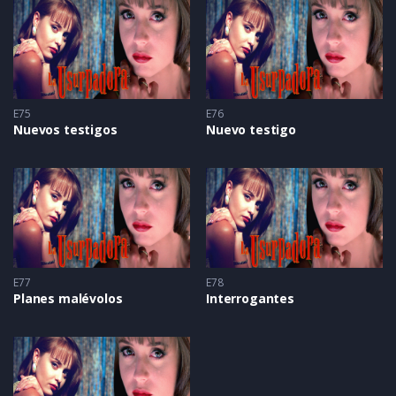
E75
E76
Nuevos testigos
Nuevo testigo
E77
E78
Planes malévolos
Interrogantes