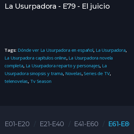
La Usurpadora - E79 - El juicio
Tags:
Dónde ver La Usurpadora en español
,
La Usurpadora
,
La Usurpadora capítulos online
,
La Usurpadora novela
completa
,
La Usurpadora reparto y personajes
,
La
Usurpadora sinopsis y trama
,
Novelas
,
Series de TV
,
telenovelas
,
Tv Season
E01-E20
E21-E40
E41-E60
E61-E80