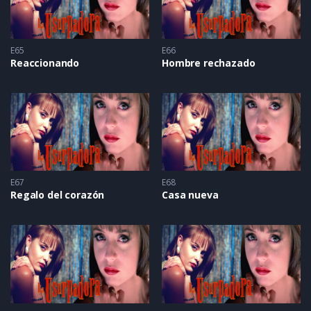
E65
E66
Reaccionando
Hombre rechazado
E67
E68
Regalo del corazón
Casa nueva