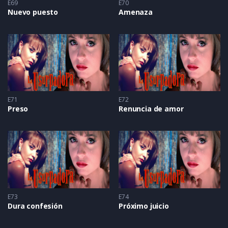
E69
E70
Nuevo puesto
Amenaza
E71
E72
Preso
Renuncia de amor
E73
E74
Dura confesión
Próximo juicio