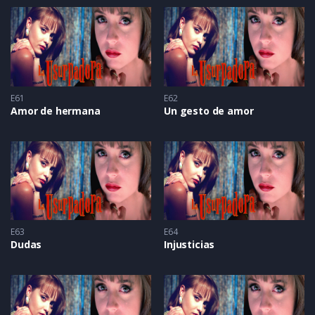
E61
E62
Amor de hermana
Un gesto de amor
E63
E64
Dudas
Injusticias