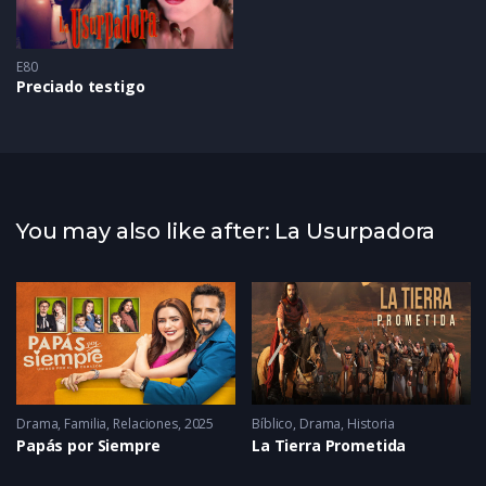
E80
Preciado testigo
You may also like after: La Usurpadora
Drama
2005 - 2005
,
Familia
,
Relaciones
2025
Bíblico
,
Drama
,
Historia
Papás por Siempre
La Tierra Prometida