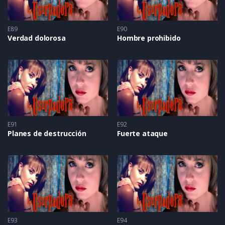
E89
E90
Verdad dolorosa
Hombre prohibido
E91
E92
Planes de destrucción
Fuerte ataque
E93
E94