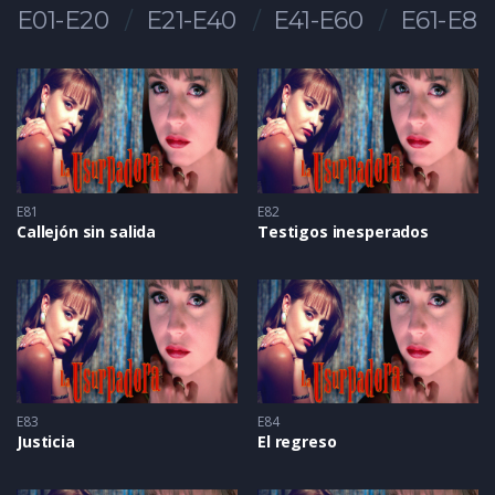
E01-E20
E21-E40
E41-E60
E61-E80
E81
E82
Callejón sin salida
Testigos inesperados
E83
E84
Justicia
El regreso