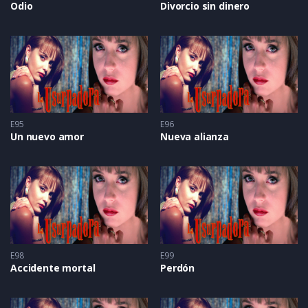
Odio
Divorcio sin dinero
E95
E96
Un nuevo amor
Nueva alianza
E98
E99
Accidente mortal
Perdón