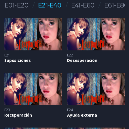
E01-E20
E21-E40
E41-E60
E61-E80
E21
E22
Suposiciones
Desesperación
E23
E24
Recuperación
Ayuda externa