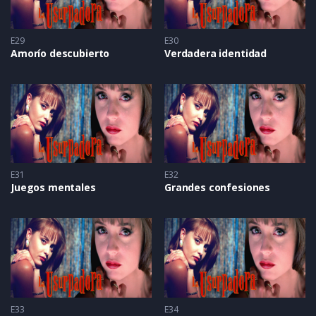
E29
E30
Amorío descubierto
Verdadera identidad
E31
E32
Juegos mentales
Grandes confesiones
E33
E34