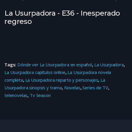
La Usurpadora - E36 - Inesperado
regreso
Tags:
Dónde ver La Usurpadora en español
,
La Usurpadora
,
La Usurpadora capítulos online
,
La Usurpadora novela
completa
,
La Usurpadora reparto y personajes
,
La
Usurpadora sinopsis y trama
,
Novelas
,
Series de TV
,
telenovelas
,
Tv Season