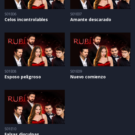
S01E06
S01E07
Celos incontrolables
Amante descarado
S01E08
S01E09
Esposo peligroso
Nuevo comienzo
S01E10
Falsas disculpas