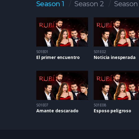
Season 1
Season 2
Season
S01E01
S01E02
El primer encuentro
Noticia inesperada
S01E07
S01E08
Amante descarado
Esposo peligroso