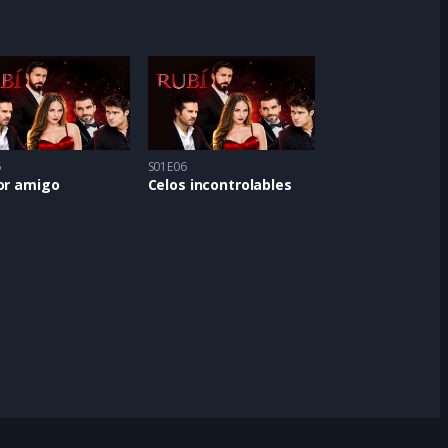
5
S01E06
or amigo
Celos incontrolables