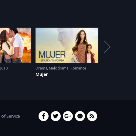
2010
Drama
,
Melodrama
,
Romance
Clásico
,
Comedia
,
Mujer
Una Familia Co
of Service