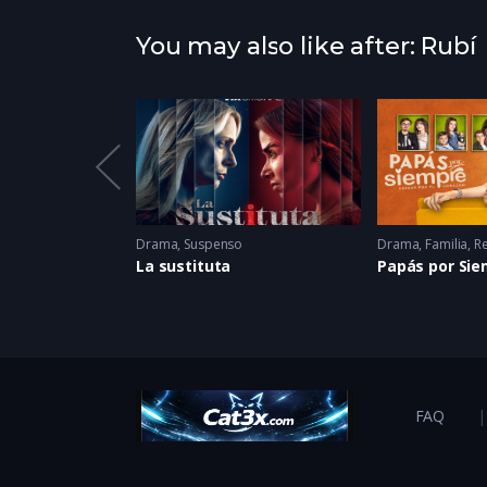
You may also like after: Rubí
a
,
Drama
,
Romance
2006
Drama
,
Suspenso
Drama
,
Familia
,
R
lla
La sustituta
Papás por Si
FAQ