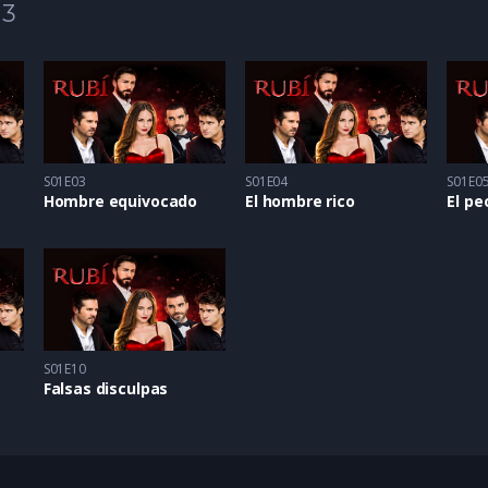
 3
S01E03
S01E04
S01E0
Hombre equivocado
El hombre rico
El pe
S01E10
Falsas disculpas