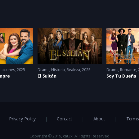
elaciones
2025
Drama
,
Historia
,
Realeza
2025
Drama
,
Romance
empre
El Sultán
Soy Tu Dueña
Privacy Policy
Contact
About
Terms 
Copyright © 2019, cat3x. All Rights Reserved