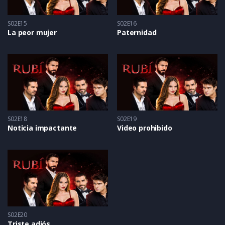
S02E15
S02E16
La peor mujer
Paternidad
S02E18
S02E19
Noticia impactante
Video prohibido
S02E20
Triste adiós