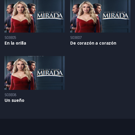
S03E05
S03E07
En la orilla
De corazón a corazón
S03E08
Un sueño