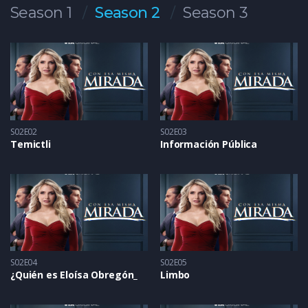
Season 1
Season 2
Season 3
S02E02
S02E03
Temictli
Información Pública
S02E04
S02E05
¿Quién es Eloísa Obregón_
Limbo