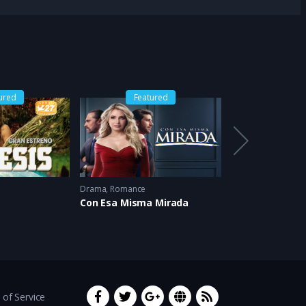
ured
Featured
Drama
,
Romance
Clásico
,
Comedia
,
Con Esa Misma Mirada
La Fea Más Bel
of Service