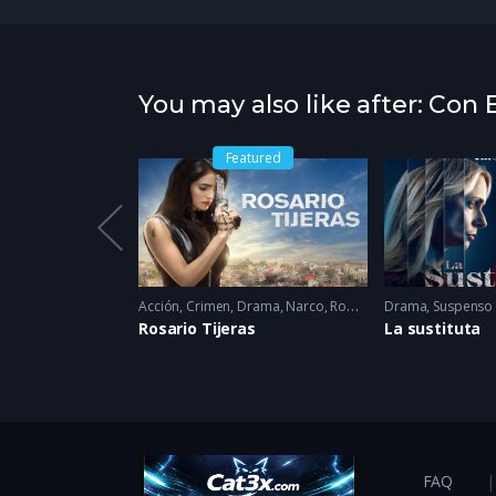
You may also like after: Con
Featured
Melodrama
,
Romance
2014
Acción
,
Crimen
,
Drama
,
Narco
,
Romance
Drama
2023
,
Suspenso
Rosario Tijeras
La sustituta
FAQ