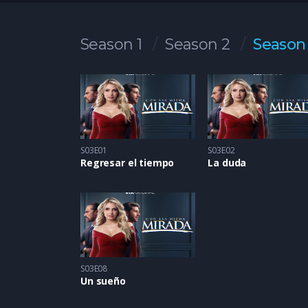
Season 1
Season 2
Season
S03E01
S03E02
Regresar el tiempo
La duda
S03E08
Un sueño