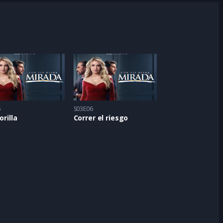
5
S03E06
orilla
Correr el riesgo