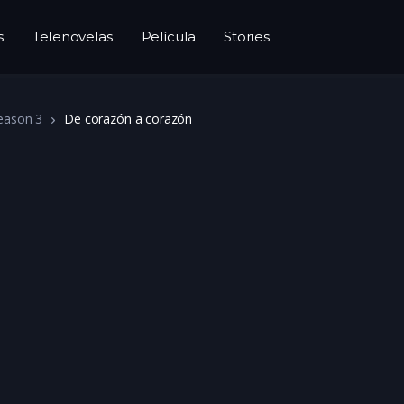
s
Telenovelas
Película
Stories
eason 3
De corazón a corazón