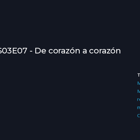
S03E07 - De corazón a corazón
M
M
r
m
C