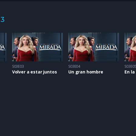
 3
S03E03
S03E04
S03E0
Volver a estar juntos
Un gran hombre
En la 