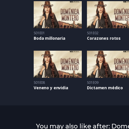
S01E01
S01E02
Boda millonaria
Corazones rotos
S01E08
S01E09
Veneno y envidia
Dictamen médico
You may also like after: Do