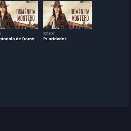
6
S01E07
El escándalo de Doménica
Prioridades