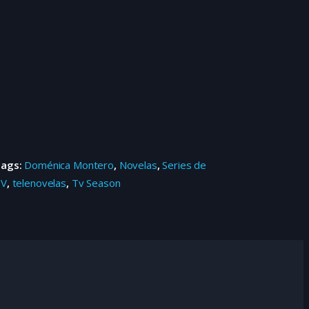
Tags:
Doménica Montero
,
Novelas
,
Series de
TV
,
telenovelas
,
Tv Season