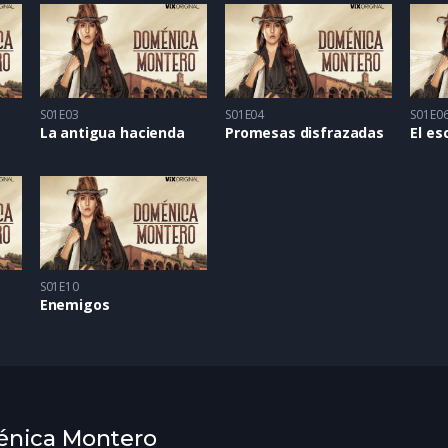
S01E03
S01E04
S01E0
La antigua hacienda
Promesas disfrazadas
S01E10
Enemigos
ménica Montero