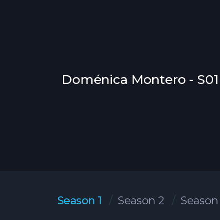
Doménica Montero - S01
Season 1
Season 2
Season